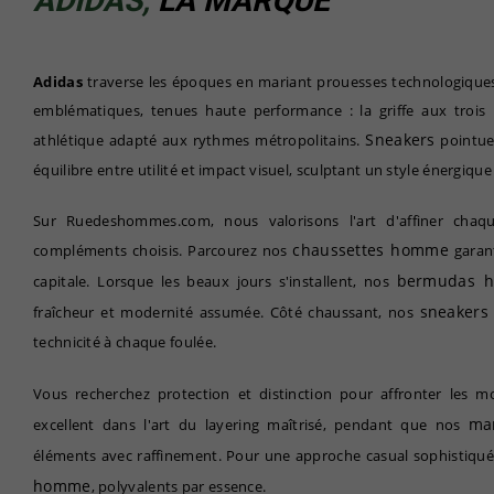
ADIDAS,
LA MARQUE
Adidas
traverse les époques en mariant prouesses technologiques
emblématiques, tenues haute performance : la griffe aux trois r
Sneakers
athlétique adapté aux rythmes métropolitains.
pointues
équilibre entre utilité et impact visuel, sculptant un style énergique
Sur Ruedeshommes.com, nous valorisons l'art d'affiner chaqu
chaussettes homme
compléments choisis. Parcourez nos
garant
bermudas 
capitale. Lorsque les beaux jours s'installent, nos
sneaker
fraîcheur et modernité assumée. Côté chaussant, nos
technicité à chaque foulée.
Vous recherchez protection et distinction pour affronter les m
ma
excellent dans l'art du layering maîtrisé, pendant que nos
éléments avec raffinement. Pour une approche casual sophistiqué
homme
, polyvalents par essence.