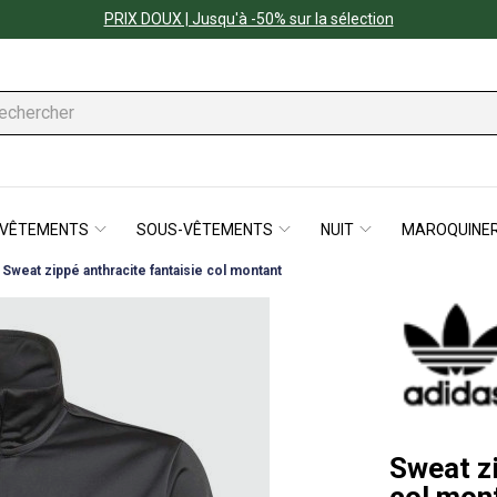
PRIX DOUX | Jusqu'à -50% sur la sélection
VÊTEMENTS
SOUS-VÊTEMENTS
NUIT
MAROQUINER
Sweat zippé anthracite fantaisie col montant
Sweat zi
col mon