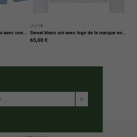
LEVI'S®
CALV
i avec une...
Sweat blanc uni avec logo de la marque en...
Card
65,00 €
42,