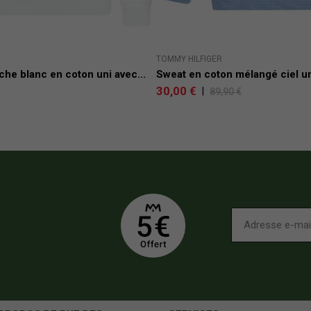
TOMMY HILFIGER
he blanc en coton uni avec...
Sweat en coton mélangé ciel un
30,00 €
|
89,90 €