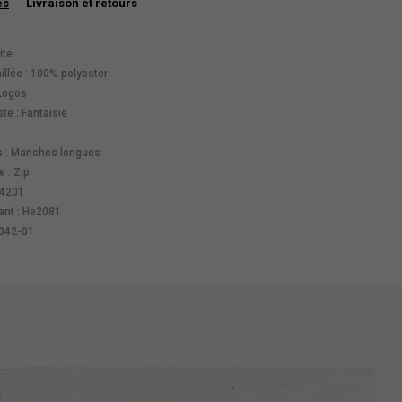
es
Livraison et retours
ite
illée : 100% polyester
 Logos
te : Fantaisie
 : Manches longues
 : Zip
04201
ant : He2081
6042-01