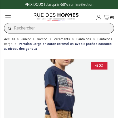
PRIX DOUX | Jusqu'à -50% sur la sélection
(0)
PRÊT-À-PORTER ET ACCESSOIRES POUR HOMME
#ECOMMERCE
FRANCE
Accueil
Junior
Garçon
Vêtements
Pantalons
Pantalons
cargo
Pantalon Cargo en coton caramel uni avec 2 poches cousues
au niveau des genoux
-50%