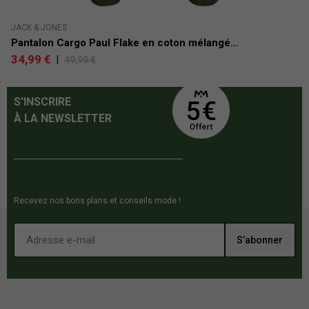
JACK & JONES
JA
Pantalon Cargo Paul Flake en coton mélangé...
P
34,99 €
4
|
49,99 €
S'INSCRIRE
À LA NEWSLETTER
Recevez nos bons plans et conseils mode !
S’abonner