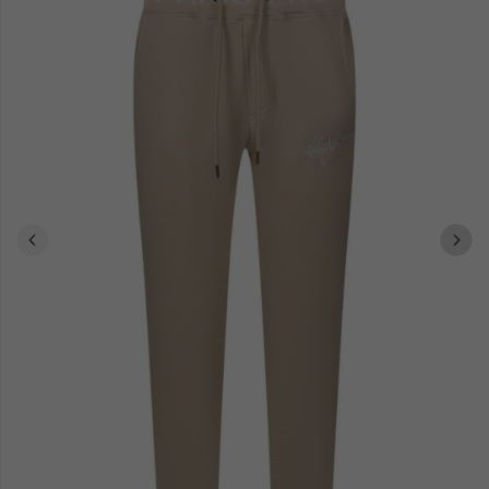
baskets homme
boots homme
ou opteront pour des
au
caractère audacieux. Chaque modèle conjugue praticité et impact
visuel, dialoguant naturellement avec l'univers esthétique Calvin
Klein.
Composition détendue ou ensemble structuré,
Calvin Klein Jeans
offre des solutions polyvalentes épousant chaque contexte.
Explorez notre sélection et laissez-vous captiver par l'identité
distinctive de cette griffe emblématique.