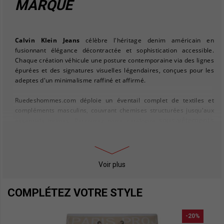
MARQUE
Calvin Klein Jeans
célèbre l'héritage denim américain en
fusionnant élégance décontractée et sophistication accessible.
Chaque création véhicule une posture contemporaine via des lignes
épurées et des signatures visuelles légendaires, conçues pour les
adeptes d'un minimalisme raffiné et affirmé.
Ruedeshommes.com déploie un éventail complet de textiles et
compléments masculins, couvrant chemises structurées jusqu'aux
sous-vêtements
essentiels intimes. Parcourez notre catalogue
homme
pour prolonger votre vestiaire Calvin Klein via boxers,
slips et caleçons premium.
Pour construire une silhouette harmonieuse, mariez vos jeans
Voir plus
sweats homme
Calvin Klein avec nos
, incarnant l'alliance casual-
chic maîtrisée. Ajoutez une strate de bien-être via nos
COMPLÉTEZ VOTRE STYLE
chaussettes homme
, proposées dans une diversité chromatique
et stylistique.
-20%
Les passionnés de chaussant exploreront notre assortiment