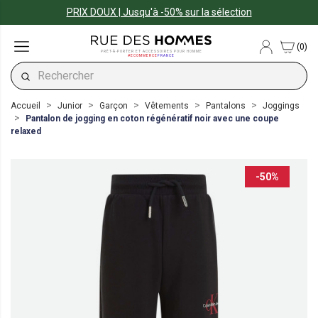
PRIX DOUX | Jusqu'à -50% sur la sélection
(0)
PRÊT-À-PORTER ET ACCESSOIRES POUR HOMME
#ECOMMERCE
FRANCE
Accueil
Junior
Garçon
Vêtements
Pantalons
Joggings
Pantalon de jogging en coton régénératif noir avec une coupe
relaxed
-50%