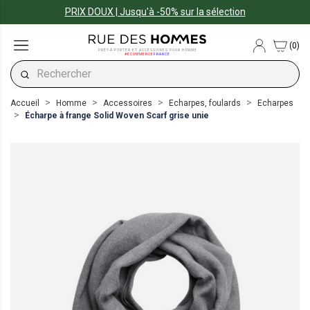
PRIX DOUX | Jusqu'à -50% sur la sélection
(0)
PRÊT-À-PORTER ET ACCESSOIRES POUR HOMME
#ECOMMERCE
FRANCE
Accueil
Homme
Accessoires
Echarpes, foulards
Echarpes
Écharpe à frange Solid Woven Scarf grise unie