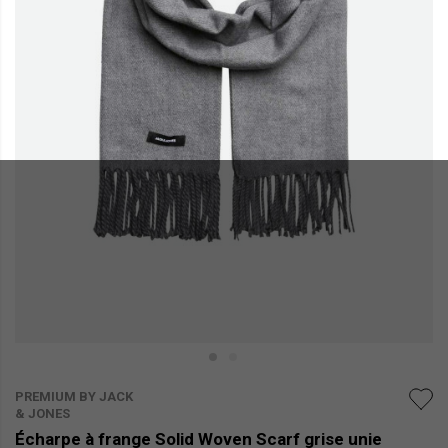
PREMIUM BY JACK
& JONES
Écharpe à frange Solid Woven Scarf grise unie