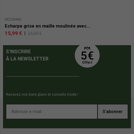
REDSKINS
RE
Echarpe grise en maille moulinée avec...
E
15,99 €
1
|
24,99 €
S'INSCRIRE
À LA NEWSLETTER
Recevez nos bons plans et conseils mode !
S’abonner