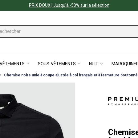
PRIX DOUX | Jusqu'à -50% sur la sélection
VÊTEMENTS
SOUS-VÊTEMENTS
NUIT
MAROQUINER
Chemise noire unie à coupe ajustée à col français et à fermeture boutonn
Chemise