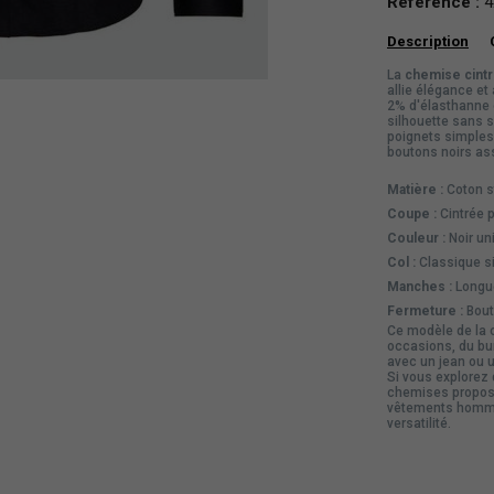
Référence :
4
Description
La
chemise cint
allie élégance et
2% d'élasthanne o
silhouette sans se
poignets simples 
boutons noirs ass
Matière :
Coton s
Coupe :
Cintrée p
Couleur :
Noir un
Col :
Classique s
Manches :
Longue
Fermeture :
Bout
Ce modèle de la 
occasions, du bu
avec un jean ou u
Si vous explorez 
chemises
propose
vêtements
homme,
versatilité.