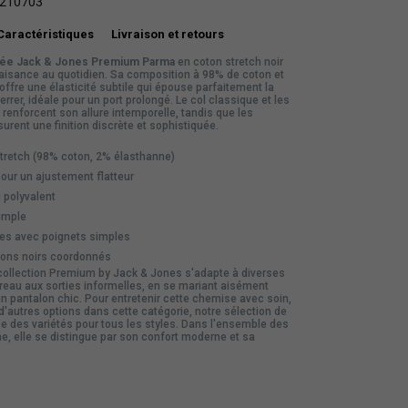
210703
Caractéristiques
Livraison et retours
rée Jack & Jones Premium Parma
en coton stretch noir
 aisance au quotidien. Sa composition à 98% de coton et
ffre une élasticité subtile qui épouse parfaitement la
rrer, idéale pour un port prolongé. Le col classique et les
renforcent son allure intemporelle, tandis que les
urent une finition discrète et sophistiquée.
tretch (98% coton, 2% élasthanne)
our un ajustement flatteur
i polyvalent
imple
s avec poignets simples
ons noirs coordonnés
collection
Premium by Jack & Jones
s'adapte à diverses
reau aux sorties informelles, en se mariant aisément
n pantalon chic. Pour entretenir cette chemise avec soin,
d'autres options dans cette catégorie, notre sélection de
 des variétés pour tous les styles. Dans l'ensemble des
 elle se distingue par son confort moderne et sa