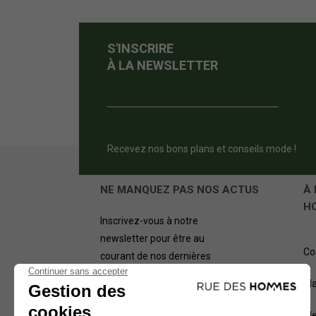
S'INSCRIRE
À LA NEWSLETTER
Recevez nos bons plans et conseils mode !
NE MANQUEZ PAS NOS ACTUS
À 
H
Inscrivez-vous à notre
newsletter pour être au
Co
courant de nos dernières
offres.
Pl
OK
Me