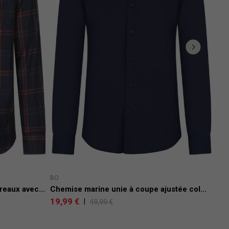
PREM
BO
JON
eaux avec...
Chemise marine unie à coupe ajustée col...
Che
19,99 €
|
49,99 €
49,