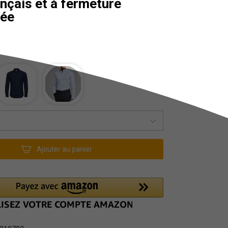
ançais et à fermeture
née
Ajouter au panier