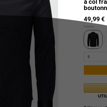
à col fr
bouton
49,99 €
Couleur
S