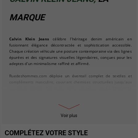
MARQUE
Calvin Klein Jeans
célèbre l'héritage denim américain en
fusionnant élégance décontractée et sophistication accessible.
Chaque création véhicule une posture contemporaine via des lignes
épurées et des signatures visuelles légendaires, conçues pour les
adeptes d'un minimalisme raffiné et affirmé.
Ruedeshommes.com déploie un éventail complet de textiles et
compléments masculins, couvrant chemises structurées jusqu'aux
sous-vêtements
essentiels intimes. Parcourez notre catalogue
homme
pour prolonger votre vestiaire Calvin Klein via boxers,
slips et caleçons premium.
Pour construire une silhouette harmonieuse, mariez vos jeans
Voir plus
sweats homme
Calvin Klein avec nos
, incarnant l'alliance casual-
chic maîtrisée. Ajoutez une strate de bien-être via nos
COMPLÉTEZ VOTRE STYLE
chaussettes homme
, proposées dans une diversité chromatique