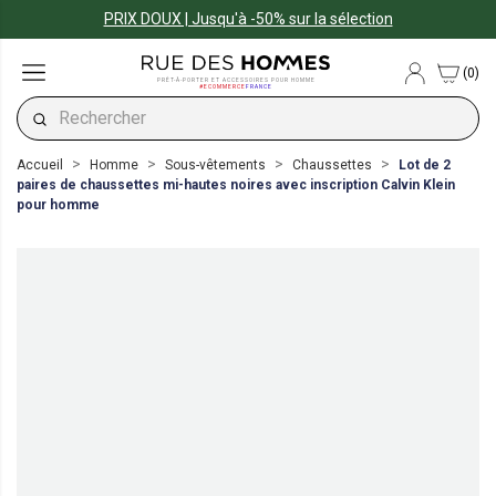
PRIX DOUX | Jusqu'à -50% sur la sélection
(0)
PRÊT-À-PORTER ET ACCESSOIRES POUR HOMME
#ECOMMERCE
FRANCE
Accueil
Homme
Sous-vêtements
Chaussettes
Lot de 2
paires de chaussettes mi-hautes noires avec inscription Calvin Klein
pour homme