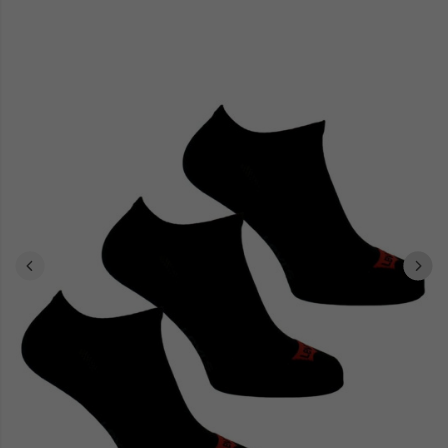
et stylistique.
Les passionnés de chaussant exploreront notre assortiment
baskets homme
boots homme
ou opteront pour des
au
caractère audacieux. Chaque modèle conjugue praticité et impact
visuel, dialoguant naturellement avec l'univers esthétique Calvin
Klein.
Composition détendue ou ensemble structuré,
Calvin Klein Jeans
offre des solutions polyvalentes épousant chaque contexte.
Explorez notre sélection et laissez-vous captiver par l'identité
distinctive de cette griffe emblématique.