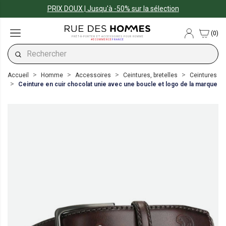
PRIX DOUX | Jusqu'à -50% sur la sélection
(0)
PRÊT-À-PORTER ET ACCESSOIRES POUR HOMME
#ECOMMERCE
FRANCE
Accueil
Homme
Accessoires
Ceintures, bretelles
Ceintures
Ceinture en cuir chocolat unie avec une boucle et logo de la marque