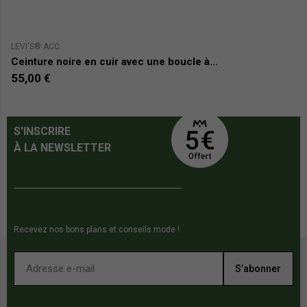
LEVI'S® ACC.
VA
Ceinture noire en cuir avec une boucle à...
C
55,00 €
4
S'INSCRIRE
À LA NEWSLETTER
Recevez nos bons plans et conseils mode !
S’abonner