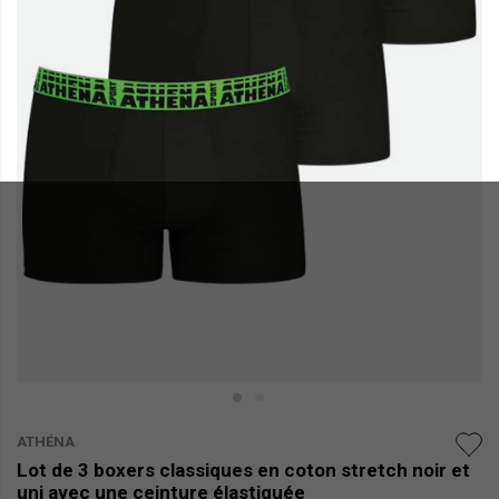
ATHÉNA
Lot de 3 boxers classiques en coton stretch noir et
uni avec une ceinture élastiquée