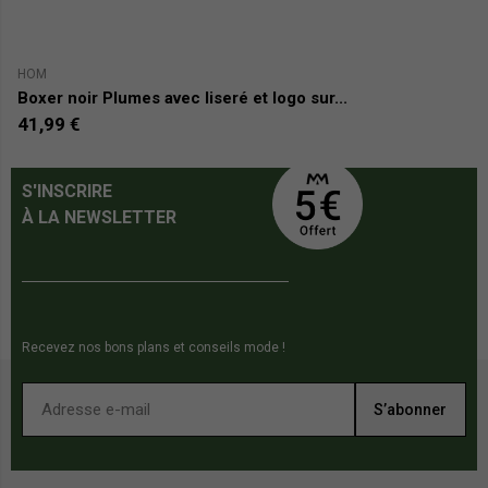
HOM
H
Boxer noir Plumes avec liseré et logo sur...
B
41,99 €
4
S'INSCRIRE
À LA NEWSLETTER
Recevez nos bons plans et conseils mode !
S’abonner