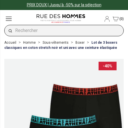
PRIX DOUX | Jusqu'à -50% sur la sélection
(0)
PRÊT-À-PORTER ET ACCESSOIRES POUR HOMME
#ECOMMERCE
FRANCE
Accueil
Homme
Sous-vêtements
Boxer
Lot de 3 boxers
classiques en coton stretch noir et uni avec une ceinture élastiquée
-40%