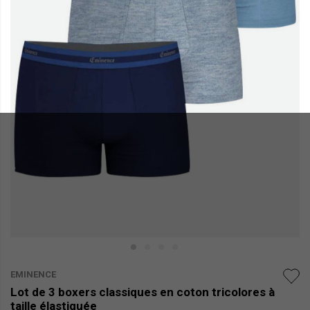
EMINENCE
Lot de 3 boxers classiques en coton tricolores à
taille élastiquée