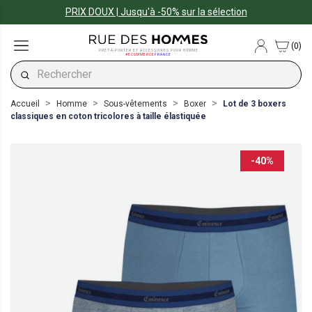
PRIX DOUX | Jusqu'à -50% sur la sélection
(0)
PRÊT-À-PORTER ET ACCESSOIRES POUR HOMME
#ECOMMERCE
FRANCE
Accueil
Homme
Sous-vêtements
Boxer
Lot de 3 boxers
classiques en coton tricolores à taille élastiquée
-40%