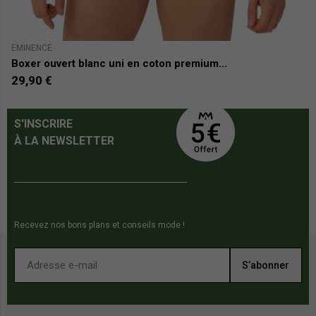
EMINENCE
H
Boxer ouvert blanc uni en coton premium...
B
29,90 €
3
S'INSCRIRE
À LA NEWSLETTER
Recevez nos bons plans et conseils mode !
S’abonner