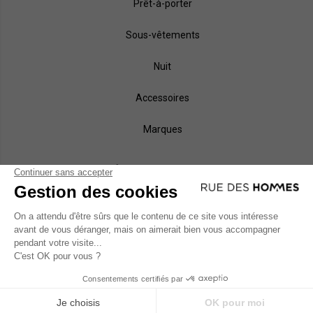
Prêt-à-porter
Sous-vêtements
Nuit
Accessoires
Marques
NOS MÉTHODES DE PAIEMENT
MODES DE LIVRAISON
AJOUTER AU PANIER