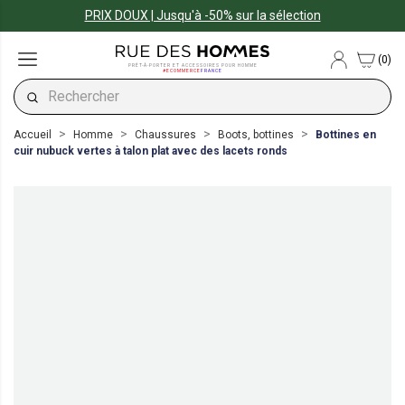
PRIX DOUX | Jusqu'à -50% sur la sélection
(0)
PRÊT-À-PORTER ET ACCESSOIRES POUR HOMME
#ECOMMERCE
FRANCE
Accueil
Homme
Chaussures
Boots, bottines
Bottines en
cuir nubuck vertes à talon plat avec des lacets ronds