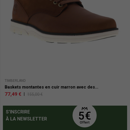
TIMBERLAND
JA
Baskets montantes en cuir marron avec des...
B
77,49 €
4
|
155,00 €
S'INSCRIRE
À LA NEWSLETTER