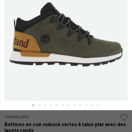
TIMBERLAND
Bottines en cuir nubuck vertes à talon plat avec des
lacets ronds