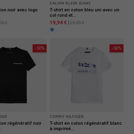
CALVIN KLEIN JEANS
oton noir avec logo
T-shirt en coton bleu uni avec un
.
col rond et...
19,94 €
|
00 €
39,90 €
-50%
-50%
GER
TOMMY HILFIGER
ton régénératif noir
T-shirt en coton régénératif blanc
.
à imprimé...