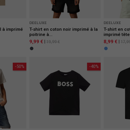
DEELUXE
DEELUXE
l à imprimé
T-shirt en coton noir imprimé à la
T-shirt en c
poitrine à...
imprimé tête 
9,99 €
8,99 €
|
|
19,99 €
17,9
-50%
-40%