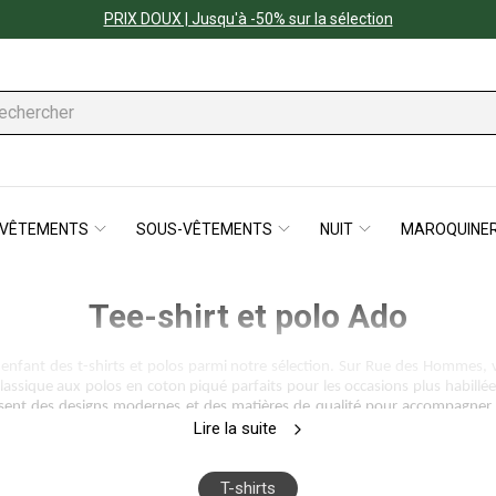
PRIX DOUX | Jusqu'à -50% sur la sélection
VÊTEMENTS
SOUS-VÊTEMENTS
NUIT
MAROQUINER
Tee-shirt et polo Ado
e enfant des t-shirts et polos parmi notre sélection. Sur Rue des Hommes
d classique aux polos en coton piqué parfaits pour les occasions plus habi
ent des designs modernes et des matières de qualité pour accompagner vo
leu ou encore des teintes plus vives comme le jaune et le vert. Des imprimé
Lire la suite
rez des pièces stylées et confortables pour renouveler la garde-robe de vot
T-shirts