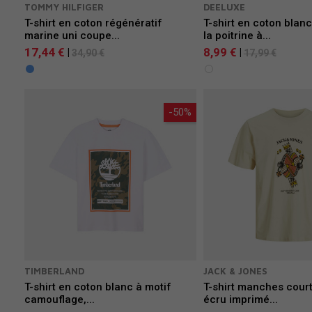
TOMMY HILFIGER
DEELUXE
T-shirt en coton régénératif
T-shirt en coton blan
marine uni coupe...
la poitrine à...
17,44 €
8,99 €
|
|
34,90 €
17,99 €
-50%
TIMBERLAND
JACK & JONES
T-shirt en coton blanc à motif
T-shirt manches cour
camouflage,...
écru imprimé...