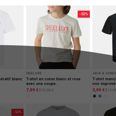
-50%
DEELUXE
JACK & JONE
nératif blanc
T-shirt en coton blanc et rose
T-shirt manc
avec une coupe...
noir imprimé.
7,99 €
5,99 €
|
|
15,99 €
11,9
-50%