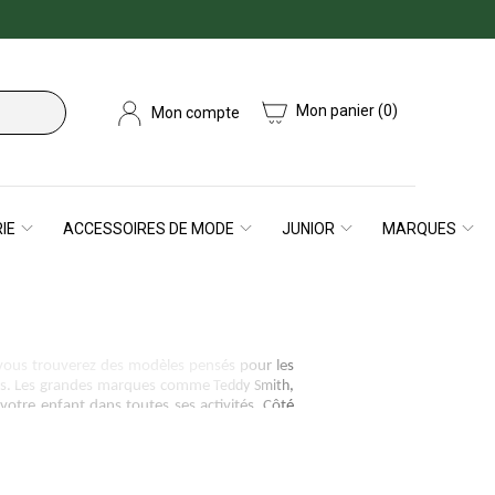
Mon panier
(0)
Mon compte
IE
ACCESSOIRES DE MODE
JUNIOR
MARQUES
, vous trouverez des modèles pensés pour les
llées. Les grandes marques comme
Teddy Smith
,
tre enfant dans toutes ses activités. Côté
s originaux, des logos discrets ou des designs
re grand garçon.