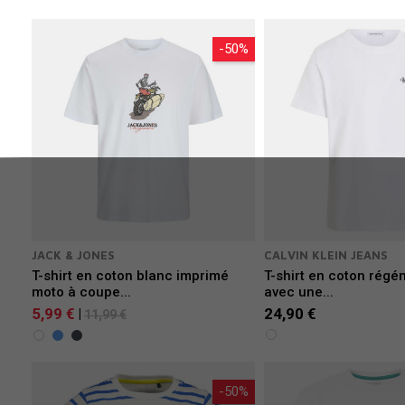
-50%
JACK & JONES
CALVIN KLEIN JEANS
T-shirt en coton blanc imprimé
T-shirt en coton régé
moto à coupe...
avec une...
5,99 €
24,90 €
|
11,99 €
-50%