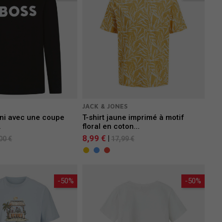
JACK & JONES
 uni avec une coupe
T-shirt jaune imprimé à motif
.
floral en coton...
8,99 €
|
00 €
17,99 €
-50%
-50%