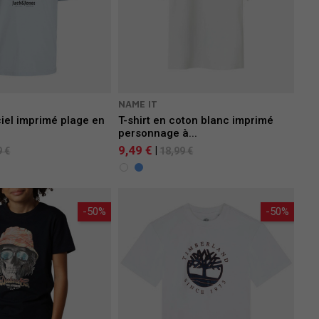
S
NAME IT
 ciel imprimé plage en
T-shirt en coton blanc imprimé
.
personnage à...
9,49 €
|
9 €
18,99 €
-50%
-50%