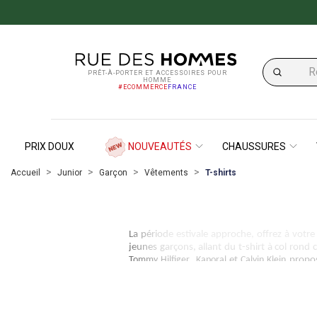
PRÊT-À-PORTER ET ACCESSOIRES POUR
HOMME
#ECOMMERCE
FRANCE
PRIX DOUX
NOUVEAUTÉS
CHAUSSURES
Accueil
Junior
Garçon
Vêtements
T-shirts
La période estivale approche, offrez à votr
jeunes garçons, allant du t-shirt à col ron
Tommy Hilfiger
,
Kaporal
et
Calvin Klein
propos
couleurs, le choix est varié : blanc, noir, b
sobres, il y en a pour tous les goûts. Découv