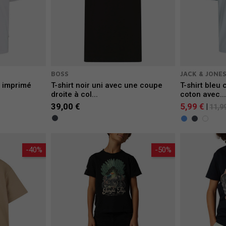
BOSS
JACK & JONE
c imprimé
T-shirt noir uni avec une coupe
T-shirt bleu
droite à col...
coton avec..
39,00 €
5,99 €
|
11,9
-40%
-50%