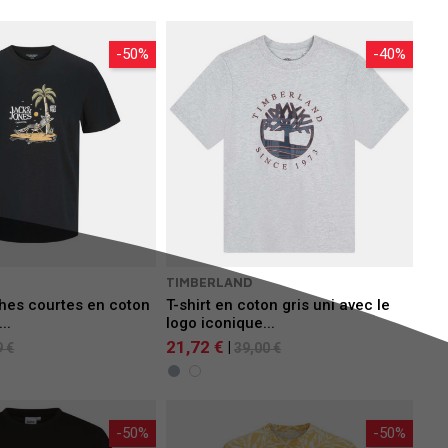
-50%
-40%
S
TIMBERLAND
hes courtes en coton
T-shirt en coton gris uni avec le
..
logo iconique...
21,72 €
|
9 €
39,00 €
-50%
-50%