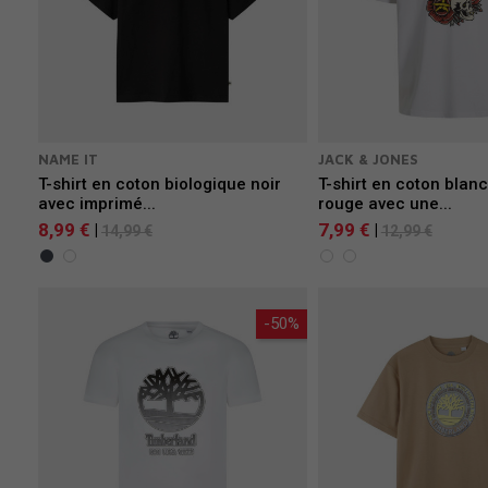
NAME IT
JACK & JONES
T-shirt en coton biologique noir
T-shirt en coton blan
avec imprimé...
rouge avec une...
8,99 €
7,99 €
|
|
14,99 €
12,99 €
-50%