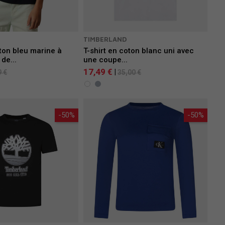
TIMBERLAND
oton bleu marine à
T-shirt en coton blanc uni avec
de...
une coupe...
17,49 €
|
9 €
35,00 €
-50%
-50%