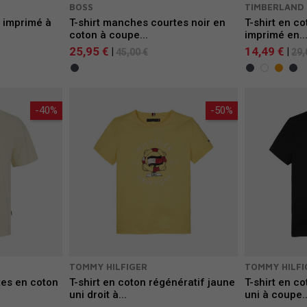
BOSS
TIMBERLAND
c imprimé à
T-shirt manches courtes noir en
T-shirt en c
coton à coupe...
imprimé en..
25,95 €
14,49 €
|
|
45,00 €
29,
-40%
-50%
TOMMY HILFIGER
TOMMY HILFI
tes en coton
T-shirt en coton régénératif jaune
T-shirt en co
uni droit à...
uni à coupe..