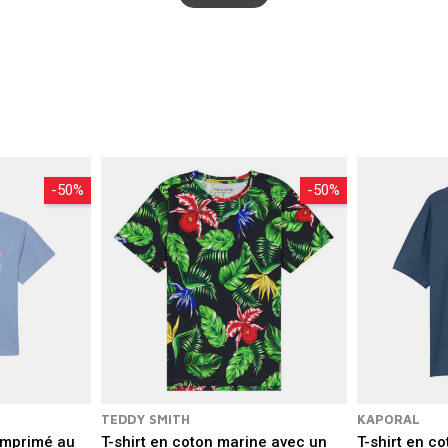
-50%
-50%
TEDDY SMITH
KAPORAL
 imprimé au
T-shirt en coton marine avec un
T-shirt en co