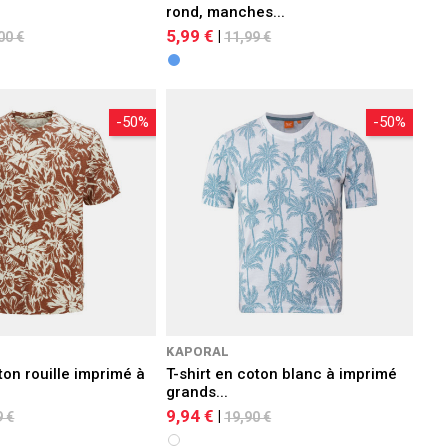
rond, manches...
5,99 €
|
00 €
11,99 €
-50%
-50%
S
KAPORAL
ton rouille imprimé à
T-shirt en coton blanc à imprimé
.
grands...
9,94 €
|
9 €
19,90 €