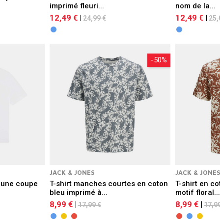
imprimé fleuri...
nom de la...
12,49 €
12,49 €
|
|
24,99 €
25,
-50%
JACK & JONES
JACK & JONE
c une coupe
T-shirt manches courtes en coton
T-shirt en co
bleu imprimé à...
motif floral..
8,99 €
8,99 €
|
|
17,99 €
17,9