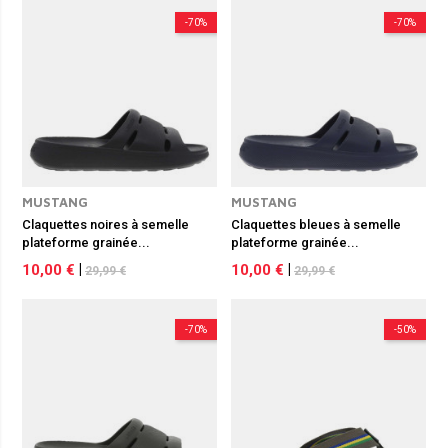
recherchiez des tongs minimalistes ou des modèles plus élaborés 
comme les claquettes, il existe une paire pour chaque préférence. 
-70%
-70%
N’attendez plus, parcourez toute notre sélection de tongs et 
claquettes sur Ruedeshommes.com.
MUSTANG
MUSTANG
Claquettes noires à semelle
Claquettes bleues à semelle
plateforme grainée...
plateforme grainée...
10,00 €
|
10,00 €
|
29,99 €
29,99 €
-70%
-50%