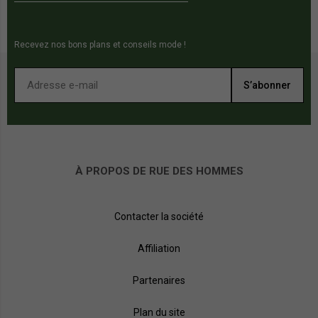
pour le confort cocooning de nos
à la
mules homme
maison.
Recevez nos bons plans et conseils mode !
S’abonner
À PROPOS DE RUE DES HOMMES
Contacter la société
Affiliation
Partenaires
Plan du site