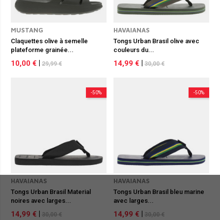
MUSTANG
HAVAIANAS
Claquettes olive à semelle
Tongs Urban Brasil olive avec
plateforme grainée...
couleurs du...
10,00 €
|
14,99 €
|
29,99 €
30,00 €
-50%
-50%
HAVAIANAS
HAVAIANAS
Tongs Urban Brasil Material
Tongs Urban Brasil bleu marine
noires avec larges...
avec larges...
14,99 €
|
14,99 €
|
30,00 €
30,00 €