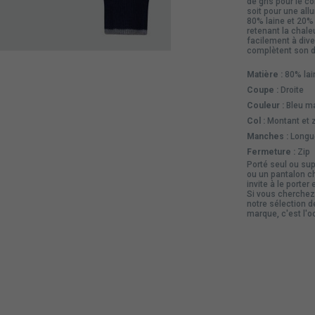
de gris pour le c
soit pour une all
80% laine et 20%
retenant la chale
facilement à div
complètent son d
Matière :
80% lai
Coupe :
Droite
Couleur :
Bleu ma
Col :
Montant et 
Manches :
Longu
Fermeture :
Zip
Porté seul ou sup
ou un pantalon ch
invite à le porte
Si vous cherchez 
notre sélection 
marque
, c'est l'