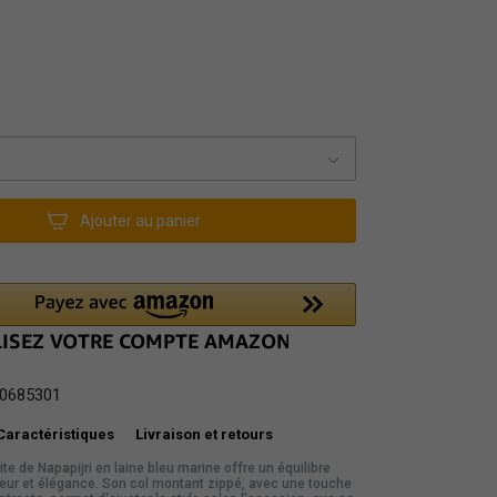
Ajouter au panier
0685301
Caractéristiques
Livraison et retours
ite de Napapijri en laine bleu marine offre un équilibre
leur et élégance. Son col montant zippé, avec une touche