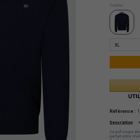
Couleur
XL
Référence :
1
Description
Ce pull coupe dro
parfait entre cha