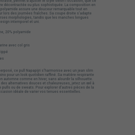
ontraste, permet d'ajuster le style selon l'occasion, que ce
ure décontractée ou plus sophistiquée. La composition en
 polyamide assure une douceur remarquable tout en
ur lors des journées fraîches. Sa coupe droite s'adapte
erses morphologies, tandis que les manches longues
esign intemporel et uni.
ne, 20% polyamide
rine avec col gris
zippé
es
erposé, ce pull Napapijri s'harmonise avec un jean slim
ino pour un look quotidien raffiné. Sa matière respirante
r en automne comme en hiver, sans alourdir la silhouette.
des alternatives douces et chaleureuses, jetez un œil à
de
pulls
ou de
sweats
. Pour explorer d'autres pièces de la
occasion idéale de varier vos tenues essentielles.