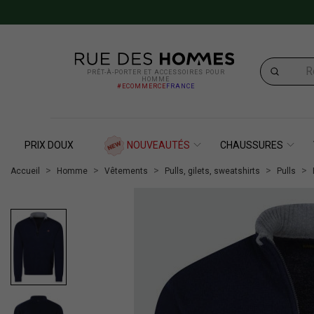
PRÊT-À-PORTER ET ACCESSOIRES POUR
HOMME
#ECOMMERCE
FRANCE
PRIX DOUX
NOUVEAUTÉS
CHAUSSURES
Accueil
Homme
Vêtements
Pulls, gilets, sweatshirts
Pulls