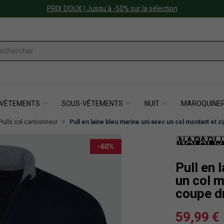
PRIX DOUX | Jusqu'à -50% sur la sélection
VÊTEMENTS
SOUS-VÊTEMENTS
NUIT
MAROQUINER
Pulls col camionneur
Pull en laine bleu marine uni avec un col montant et 
-60%
Pull en 
un col m
coupe d
59,99 €