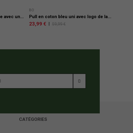
PREM
BO
JON
e avec un...
Pull en coton bleu uni avec logo de la...
Pull
23,99 €
|
59,99 €
23,
CATÉGORIES