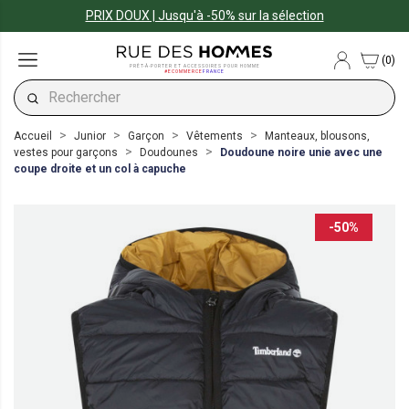
PRIX DOUX | Jusqu'à -50% sur la sélection
(0)
PRÊT-À-PORTER ET ACCESSOIRES POUR HOMME
#ECOMMERCE
FRANCE
Accueil
Junior
Garçon
Vêtements
Manteaux, blousons,
vestes pour garçons
Doudounes
Doudoune noire unie avec une
coupe droite et un col à capuche
-50%