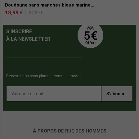
Doudoune sans manches bleue marine...
D
18,99 €
2
|
37,99 €
S'INSCRIRE
À LA NEWSLETTER
Recevez nos bons plans et conseils mode !
S’abonner
À PROPOS DE RUE DES HOMMES