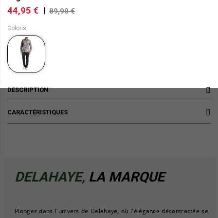
44,95 €
|
89,90 €
Coloris
DESCRIPTION
CARACTÉRISTIQUES
DELAHAYE,
LA MARQUE
Plongez dans l'univers de Delahaye, où l'élégance décontractée se