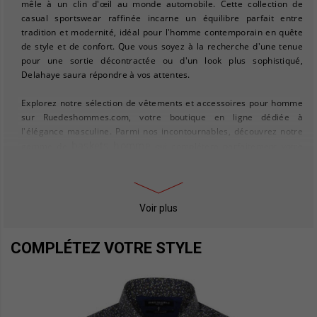
mêle à un clin d'œil au monde automobile. Cette collection de
casual sportswear raffinée incarne un équilibre parfait entre
tradition et modernité, idéal pour l'homme contemporain en quête
de style et de confort. Que vous soyez à la recherche d'une tenue
pour une sortie décontractée ou d'un look plus sophistiqué,
Delahaye saura répondre à vos attentes.
Explorez notre sélection de vêtements et accessoires pour homme
sur Ruedeshommes.com, votre boutique en ligne dédiée à
l'élégance masculine. Parmi nos incontournables, découvrez notre
baskets homme
gamme de
qui complétera parfaitement votre
tenue Delahaye. Pour les journées plus fraîches, optez pour nos
doudounes homme
, alliant style et fonctionnalité.
slips homme
En quête de sous-vêtements confortables ? Nos
Voir plus
vous assurent un confort optimal tout au long de la journée. Et pour
gilets homme
un style décontracté mais élégant, nos
sont le
COMPLÉTEZ VOTRE STYLE
choix parfait. Chaque pièce est conçue pour s'adapter à votre
quotidien tout en reflétant votre personnalité unique.
Enfin, n'oubliez pas de jeter un œil à notre sélection de
chaussures homme
, qui saura compléter votre look avec une