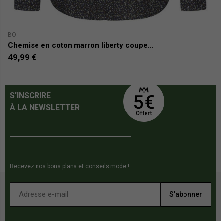
BO
D
Chemise en coton marron liberty coupe...
C
49,99 €
1
S'INSCRIRE
À LA NEWSLETTER
Recevez nos bons plans et conseils mode !
S’abonner