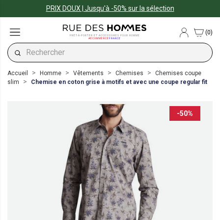
PRIX DOUX | Jusqu'à -50% sur la sélection
(0)
PRÊT-À-PORTER ET ACCESSOIRES POUR HOMME
#ECOMMERCE
FRANCE
Accueil
Homme
Vêtements
Chemises
Chemises coupe
slim
Chemise en coton grise à motifs et avec une coupe regular fit
-50%