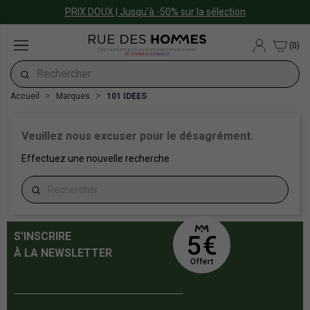
PRIX DOUX | Jusqu'à -50% sur la sélection
(0)
PRÊT-À-PORTER ET ACCESSOIRES POUR HOMME
#ECOMMERCE
FRANCE
Accueil
Marques
101 IDEES
Veuillez nous excuser pour le désagrément.
Effectuez une nouvelle recherche
S'INSCRIRE
À LA NEWSLETTER