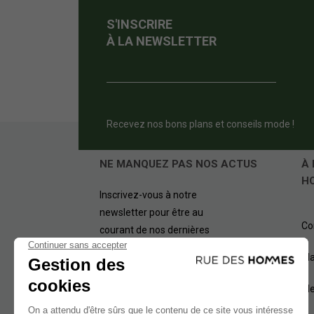
S'INSCRIRE
À LA NEWSLETTER
Recevez nos bons plans et conseils mode !
NE MANQUEZ PAS NOS ACTUS
À 
H
Inscrivez-vous à notre
newsletter pour être au
Co
courant de nos dernières
offres.
Pl
OK
Me