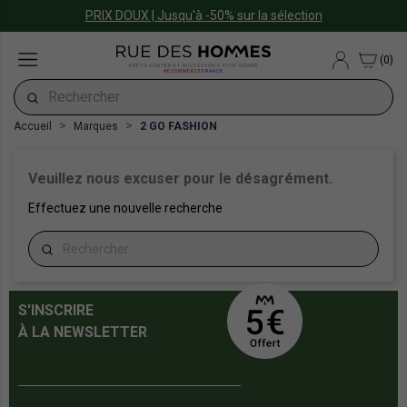
PRIX DOUX | Jusqu'à -50% sur la sélection
(0)
PRÊT-À-PORTER ET ACCESSOIRES POUR HOMME
#ECOMMERCE
FRANCE
Accueil
Marques
2 GO FASHION
Veuillez nous excuser pour le désagrément.
Effectuez une nouvelle recherche
S'INSCRIRE
À LA NEWSLETTER