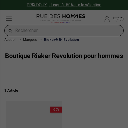
PRIX DOUX | Jusqu'à -50% sur la sélection
(0)
PRÊT-À-PORTER ET ACCESSOIRES POUR HOMME
#ECOMMERCE
FRANCE
Accueil
Marques
Rieker® R- Evolution
Boutique Rieker Revolution pour hommes
1 Article
-50%