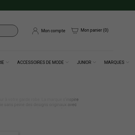
Mon panier
(0)
Mon compte
IE
ACCESSOIRES DE MODE
JUNIOR
MARQUES
r à votre garde robe. La marque s’inspire
ie sans peine des designs originaux avec
e est sans doute le vêtement parfait pour
 perdre sa classe habituelle. Adoptez des
ous ne passerez pas inaperçu !