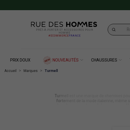
PRÊT-À-PORTER ET ACCESSOIRES POUR
HOMME
#ECOMMERCE
FRANCE
PRIX DOUX
NOUVEAUTÉS
CHAUSSURES
Accueil
Marques
Turmell
Turmell est une marque de chemises pour 
fortement de la mode italienne, même si
des vêtements de qualité, pour vous offr
tous les styles. Seule une chemise procu
pièces avec des motifs lumine