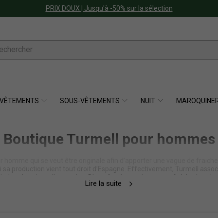
PRIX DOUX | Jusqu'à -50% sur la sélection
VÊTEMENTS
SOUS-VÊTEMENTS
NUIT
MAROQUINER
Boutique Turmell pour hommes
homme qui se veut être originale afin d’apporter une vague de fraicheu
 sa production vient tout droit d’Espagne. Effectivement, Turmell assoc
ir des chemises d'exception. D’une fascinante intemporalité, la chemis
Lire la suite
re une telle élégance, et ce, peu importe ses déclinaisons, sans jamais
ux et audacieux, en profitant de finitions tout aussi qualitatives, et v