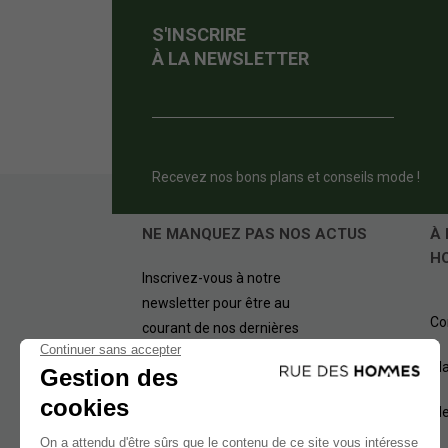
S'INSCRIRE
À LA NEWSLETTER
Recevez nos bons plans et conseils mode !
NE MANQUEZ PAS NOS ACTUS
À 
H
Inscrivez-vous à notre
newsletter pour être au
Co
courant de nos dernières
offres.
Pl
OK
Me