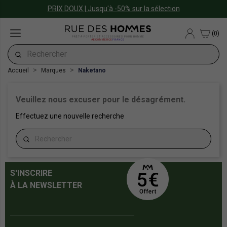
PRIX DOUX | Jusqu'à -50% sur la sélection
(0)
PRÊT-À-PORTER ET ACCESSOIRES POUR HOMME
#ECOMMERCE
FRANCE
Accueil
Marques
Naketano
Veuillez nous excuser pour le désagrément.
Effectuez une nouvelle recherche
S'INSCRIRE
À LA NEWSLETTER