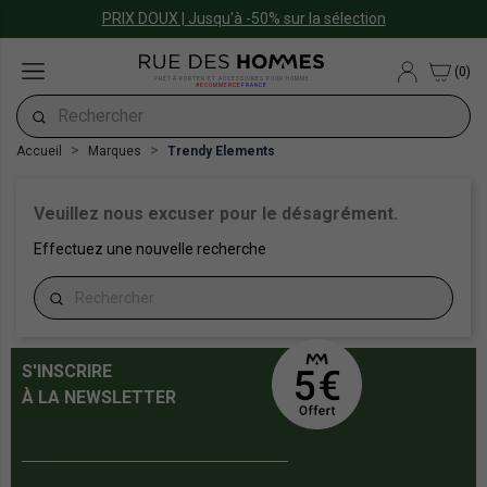
PRIX DOUX | Jusqu'à -50% sur la sélection
(0)
PRÊT-À-PORTER ET ACCESSOIRES POUR HOMME
#ECOMMERCE
FRANCE
Accueil
Marques
Trendy Elements
Veuillez nous excuser pour le désagrément.
Effectuez une nouvelle recherche
S'INSCRIRE
À LA NEWSLETTER