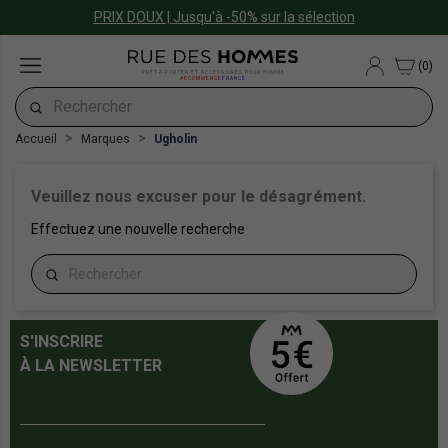
PRIX DOUX | Jusqu'à -50% sur la sélection
(0)
PRÊT-À-PORTER ET ACCESSOIRES POUR HOMME
#ECOMMERCE
FRANCE
Accueil
Marques
Ugholin
Veuillez nous excuser pour le désagrément.
Effectuez une nouvelle recherche
S'INSCRIRE
À LA NEWSLETTER