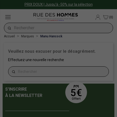
PRIX DOUX | Jusqu'à -50% sur la sélection
(0)
PRÊT-À-PORTER ET ACCESSOIRES POUR HOMME
#ECOMMERCE
FRANCE
Accueil
Marques
Manu Hancock
Veuillez nous excuser pour le désagrément.
Effectuez une nouvelle recherche
S'INSCRIRE
À LA NEWSLETTER