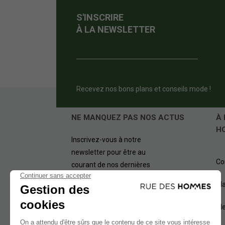
S'INSCRIRE
À LA NEWSLETTER
Recevez nos bons plans et conseils mode !
NE MANQUEZ PAS NOS ACTUS
À 
H
Inscrivez-vous à notre
newsletter pour être au
Co
courant de nos dernières
offres.
Pl
OK
Me