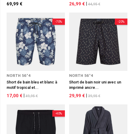
69,99 €
26,99 €
|
44,95 €
-70%
-20%
NORTH 56°4
NORTH 56°4
Short de bain bleu et blanc à
Short de bain noir uni avec un
motif tropical et...
imprimé ancre...
17,00 €
|
29,99 €
|
49,95 €
39,95 €
-40%