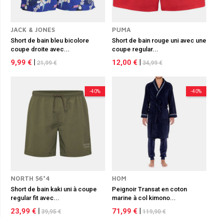
JACK & JONES
PUMA
Short de bain bleu bicolore
Short de bain rouge uni avec une
coupe droite avec...
coupe regular...
9,99 €
|
12,00 €
|
21,99 €
34,99 €
-40%
-40%
NORTH 56°4
HOM
Short de bain kaki uni à coupe
Peignoir Transat en coton
regular fit avec...
marine à col kimono...
23,99 €
|
71,99 €
|
39,95 €
119,90 €