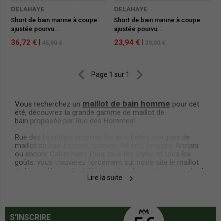
DELAHAYE
DELAHAYE
Short de bain marine à coupe
Short de bain marine à coupe
ajustée pourvu...
ajustée pourvu...
36,72 €
|
23,94 €
|
45,90 €
39,90 €


Page 1 sur 1
maillot de bain homme
Vous recherchez un
pour cet
été, découvrez la grande gamme de maillot de
bain proposée par Rue des Hommes!
Rue des Hommes propose les plus belles marques de
maillot de bain homme, comme Athena, Emporio Armani
ou encore Calvin Klein. Pour tous les styles et tous les
goûts, vous trouverez forcément sur notre site le maillot
de bain qu’il vous faut. Si vous cherchez un boxer, un
short
Lire la suite
, un bermuda ou un
, vous aurez
de bain
slip de bain
nécessairement le modèle qui vous convient. Rouge, bleu,
jaune ou blanc, nous vous proposons un large choix de
maillots de bain
coupes et de coloris de
.
S'INSCRIRE