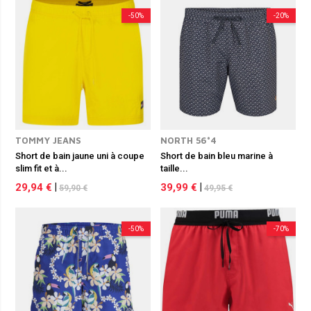
-50%
-20%
TOMMY JEANS
NORTH 56°4
Short de bain jaune uni à coupe
Short de bain bleu marine à
slim fit et à...
taille...
29,94 €
|
39,99 €
|
59,90 €
49,95 €
-50%
-70%