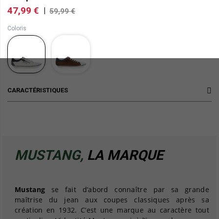
47,99 €
|
59,99 €
Coloris
CARACTÉRISTIQUES
MUSTANG,
LA MARQUE
Mustang
se fait d’abord connaître par sa grande
maîtrise du
jean
aux coupes classiques après sa
création en 1932. C’est une marque au caractère tout