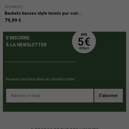
ADVANCED
JA
Baskets basses style tennis pur cuir...
B
79,99 €
2
S'INSCRIRE
À LA NEWSLETTER
Recevez nos bons plans et conseils mode !
S’abonner