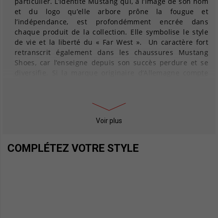
particulier. L’identité Mustang qui, à l’image de son nom
et du logo qu’elle arbore prône la fougue et
l’indépendance, est profondémment encrée dans
chaque produit de la collection. Elle symbolise le style
de vie et la liberté du « Far West ». Un caractère fort
retranscrit également dans les
chaussures Mustang
Shoes
, car l’enseigne depuis son succès perdure et se
diversifie. Si la marque originaire d’Allemagne compte
encore à ce jour le jean parmi les incontournables de sa
collection, c’est l’univers de la
chaussure
qui constitue
désormais son fer de lance.
Baskets
,
bottines
,
bottes
,
sandales
… À l’instar des
jeans
, les chaussures Mustang
Voir plus
Shoes inspirent liberté et émancipation et sont une
valeur sûre en termes de
confort
. Car se sentir libre, ça
commence par se sentir bien dans ses chaussures.
COMPLÉTEZ VOTRE STYLE