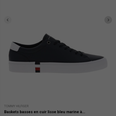
TOMMY HILFIGER
AD
Baskets basses en cuir lisse bleu marine à...
B