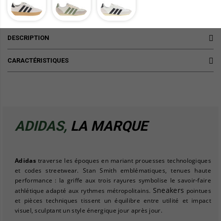
DESCRIPTION
CARACTÉRISTIQUES
ADIDAS,
LA MARQUE
Adidas
traverse les époques en mariant prouesses technologiques
et codes streetwear. Stan Smith emblématiques, tenues haute
performance : la griffe aux trois rayures symbolise le savoir-faire
Sneakers
athlétique adapté aux rythmes métropolitains.
pointues
et pièces techniques tissent un équilibre entre utilité et impact
visuel, sculptant un style énergique jour après jour.