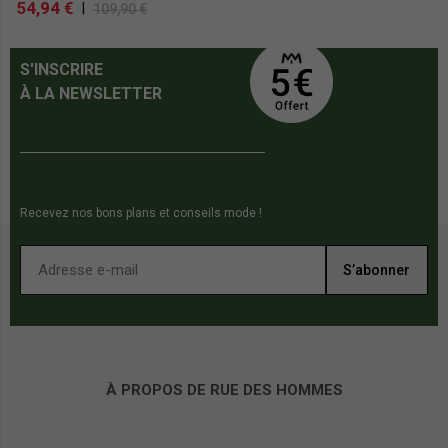
54,94 €
4
|
109,90 €
S'INSCRIRE
À LA NEWSLETTER
Recevez nos bons plans et conseils mode !
S’abonner
À PROPOS DE RUE DES HOMMES