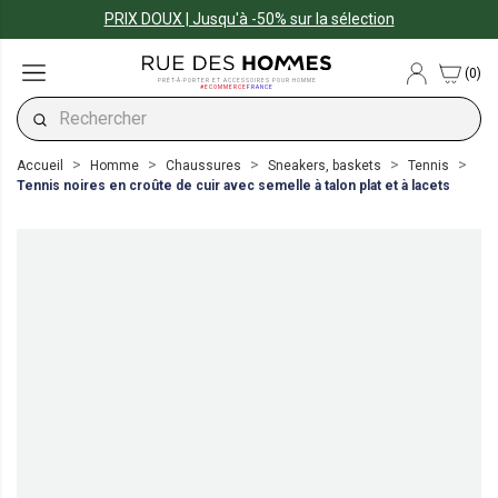
PRIX DOUX | Jusqu'à -50% sur la sélection
(0)
PRÊT-À-PORTER ET ACCESSOIRES POUR HOMME
#ECOMMERCE
FRANCE
Accueil
Homme
Chaussures
Sneakers, baskets
Tennis
Tennis noires en croûte de cuir avec semelle à talon plat et à lacets