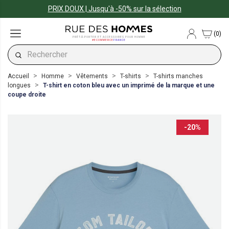
PRIX DOUX | Jusqu'à -50% sur la sélection
(0)
PRÊT-À-PORTER ET ACCESSOIRES POUR HOMME
#ECOMMERCE
FRANCE
Accueil
Homme
Vêtements
T-shirts
T-shirts manches
longues
T-shirt en coton bleu avec un imprimé de la marque et une
coupe droite
-20%