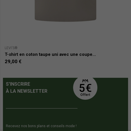
LEVI'S®
LE
T-shirt en coton taupe uni avec une coupe...
T
29,00 €
3
S'INSCRIRE
À LA NEWSLETTER
Recevez nos bons plans et conseils mode !