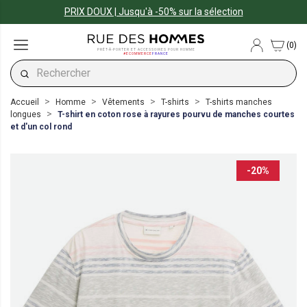
PRIX DOUX | Jusqu'à -50% sur la sélection
(0)
PRÊT-À-PORTER ET ACCESSOIRES POUR HOMME
#ECOMMERCE
FRANCE
Accueil
Homme
Vêtements
T-shirts
T-shirts manches
longues
T-shirt en coton rose à rayures pourvu de manches courtes
et d'un col rond
-20%