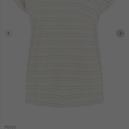
PIECES
LE