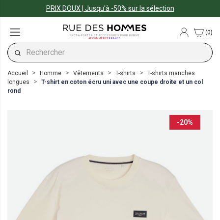
PRIX DOUX | Jusqu'à -50% sur la sélection
(0)
PRÊT-À-PORTER ET ACCESSOIRES POUR HOMME
#ECOMMERCE
FRANCE
Accueil
Homme
Vêtements
T-shirts
T-shirts manches
longues
T-shirt en coton écru uni avec une coupe droite et un col
rond
-20%