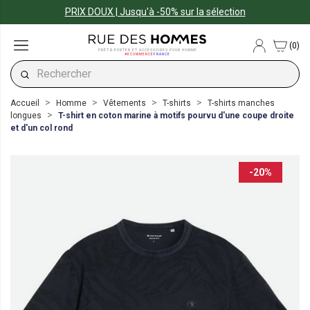
PRIX DOUX | Jusqu'à -50% sur la sélection
(0)
PRÊT-À-PORTER ET ACCESSOIRES POUR HOMME
#ECOMMERCE
FRANCE
Accueil
Homme
Vêtements
T-shirts
T-shirts manches
longues
T-shirt en coton marine à motifs pourvu d'une coupe droite
et d'un col rond
-20%