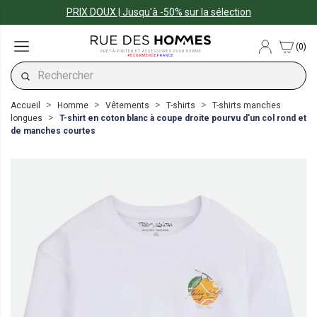
PRIX DOUX | Jusqu'à -50% sur la sélection
(0)
PRÊT-À-PORTER ET ACCESSOIRES POUR HOMME
#ECOMMERCE
FRANCE
Accueil
Homme
Vêtements
T-shirts
T-shirts manches
longues
T-shirt en coton blanc à coupe droite pourvu d'un col rond et
de manches courtes