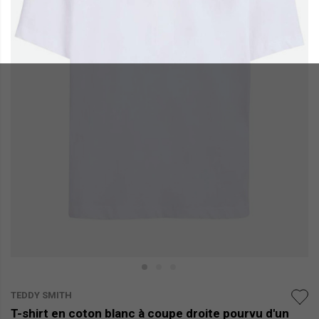
TEDDY SMITH
T-shirt en coton blanc à coupe droite pourvu d'un