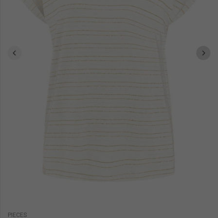
PIECES
PI