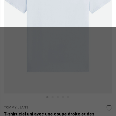
TOMMY JEANS
T-shirt ciel uni avec une coupe droite et des