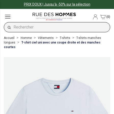
PRIX DOUX | Jusqu'à -50% sur la sélection
(0)
PRÊT-À-PORTER ET ACCESSOIRES POUR HOMME
#ECOMMERCE
FRANCE
Accueil
Homme
Vêtements
T-shirts
T-shirts manches
longues
T-shirt ciel uni avec une coupe droite et des manches
courtes