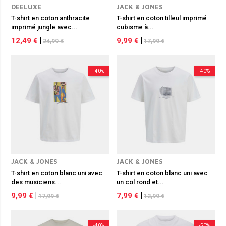
DEELUXE
JACK & JONES
T-shirt en coton anthracite
T-shirt en coton tilleul imprimé
imprimé jungle avec...
cubisme à...
12,49 €
|
9,99 €
|
24,99 €
17,99 €
-40%
-40%
JACK & JONES
JACK & JONES
T-shirt en coton blanc uni avec
T-shirt en coton blanc uni avec
des musiciens...
un col rond et...
9,99 €
|
7,99 €
|
17,99 €
12,99 €
-40%
-50%