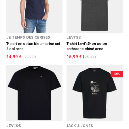
LE TEMPS DES CERISES
LEVI'S®
T-shirt en coton bleu marine uni
T-shirt Levi's® en coton
à col rond...
anthracite chiné avec...
14,99 €
|
15,99 €
|
29,99 €
25,00 €
-50%
LEVI'S®
JACK & JONES