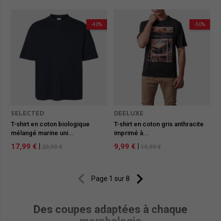
-40%
-50%
SELECTED
DEELUXE
T-shirt en coton biologique
T-shirt en coton gris anthracite
mélangé marine uni...
imprimé à...
17,99 €
|
9,99 €
|
29,99 €
19,99 €


Page 1 sur 8
Des coupes adaptées à chaque