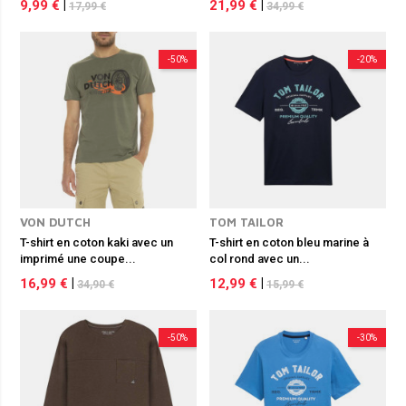
9,99 €
|
21,99 €
|
17,99 €
34,99 €
-50%
-20%
VON DUTCH
TOM TAILOR
T-shirt en coton kaki avec un
T-shirt en coton bleu marine à
imprimé une coupe...
col rond avec un...
16,99 €
|
12,99 €
|
34,90 €
15,99 €
-50%
-30%