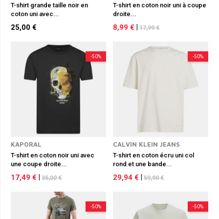
T-shirt grande taille noir en
T-shirt en coton noir uni à coupe
coton uni avec...
droite...
25,00 €
8,99 €
|
17,99 €
-50%
-50%
KAPORAL
CALVIN KLEIN JEANS
T-shirt en coton noir uni avec
T-shirt en coton écru uni col
une coupe droite...
rond et une bande...
17,49 €
|
29,94 €
|
35,00 €
59,90 €
-50%
-50%