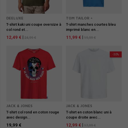
DEELUXE
TOM TAILOR +
T-shirt kaki uni coupe oversize à
T-shirt manches courtes bleu
col rond et...
imprimé blanc en...
12,49 €
|
11,99 €
|
24,99 €
19,99 €
-30%
JACK & JONES
JACK & JONES
T-shirt col rond en coton rouge
T-shirt en coton blanc uni à
avec design...
coupe droite avec...
19,99 €
12,99 €
|
17,99 €