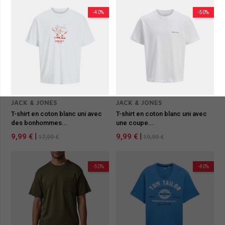
-40%
-50%
JACK & JONES
JACK & JONES
T-shirt en coton blanc uni avec
T-shirt en coton blanc uni avec
des bonhommes...
une coupe...
9,99 €
|
9,99 €
|
17,99 €
19,99 €
-50%
-40%