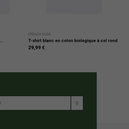
FRENCH DUDE
JACK
..
T-shirt blanc en coton biologique à col rond
T-sh
29,99 €
24,