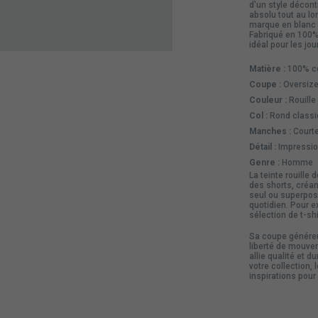
d'un style décont
absolu tout au lo
marque en blanc s
Fabriqué en 100% 
idéal pour les j
Matière :
100% co
Coupe :
Oversize 
Couleur :
Rouille
Col :
Rond classi
Manches :
Courte
Détail :
Impression
Genre :
Homme
La teinte rouille
des shorts, créan
seul ou superposé
quotidien. Pour ex
sélection de
t-sh
Sa coupe généreu
liberté de mouve
allie qualité et d
votre collection, 
inspirations pour