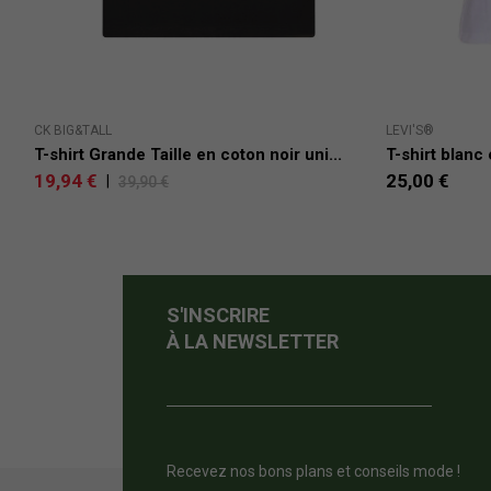
CK BIG&TALL
LEVI'S®
T-shirt Grande Taille en coton noir uni...
T-shirt blanc
19,94 €
25,00 €
|
39,90 €
S'INSCRIRE
À LA NEWSLETTER
Recevez nos bons plans et conseils mode !