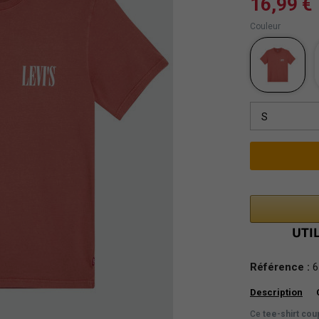
16,99 €
Couleur
S
Référence :
6
Description
Ce
tee-shirt cou