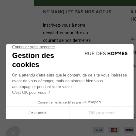
NE MANQUEZ PAS NOS ACTUS
À 
H
Inscrivez-vous à notre
newsletter pour être au
Co
courant de nos dernières
offres.
Pl
OK
Me
NOS MÉTHODES D