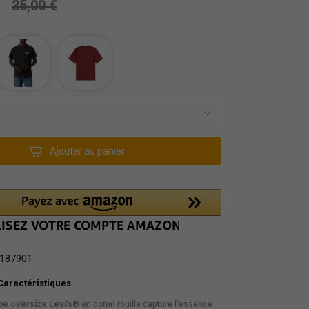
35,00 €
Ajouter au panier
187901
Caractéristiques
pe oversize Levi's®
en coton rouille capture l'essence