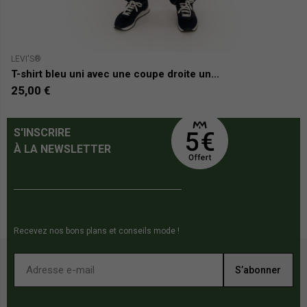
LEVI'S®
LE
T-shirt bleu uni avec une coupe droite un...
T-
25,00 €
2
S'INSCRIRE
À LA NEWSLETTER
Recevez nos bons plans et conseils mode !
S’abonner