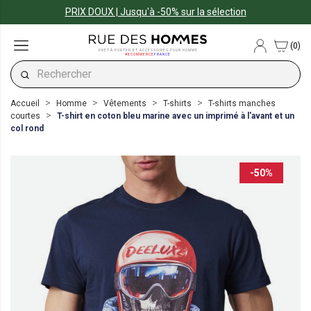
PRIX DOUX | Jusqu'à -50% sur la sélection
(0)
PRÊT-À-PORTER ET ACCESSOIRES POUR HOMME
#ECOMMERCE
FRANCE
Accueil
Homme
Vêtements
T-shirts
T-shirts manches
courtes
T-shirt en coton bleu marine avec un imprimé à l'avant et un
col rond
-50%