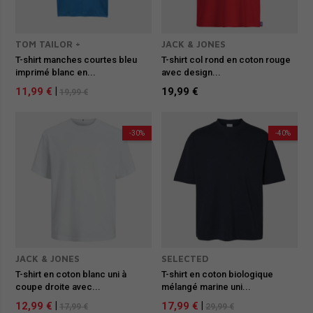
TOM TAILOR +
JACK & JONES
T-shirt manches courtes bleu
T-shirt col rond en coton rouge
imprimé blanc en...
avec design...
11,99 €
|
19,99 €
19,99 €
-30%
-40%
JACK & JONES
SELECTED
T-shirt en coton blanc uni à
T-shirt en coton biologique
coupe droite avec...
mélangé marine uni...
12,99 €
|
17,99 €
|
17,99 €
29,99 €