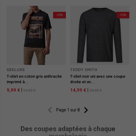
-50%
-50%
DEELUXE
TEDDY SMITH
T-shirt en coton gris anthracite
T-shirt noir uni avec une coupe
imprimé à...
droite et un...
9,99 €
|
14,99 €
|
19,99 €
29,99 €


Page 1 sur 8
Des coupes adaptées à chaque