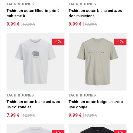
JACK & JONES
JACK & JONES
T-shirt en coton tilleul imprimé
T-shirt en coton blanc uni avec
cubisme à...
des musiciens...
9,99 €
|
9,99 €
|
17,99 €
17,99 €
-40%
-40%
JACK & JONES
JACK & JONES
T-shirt en coton blanc uni avec
T-shirt en coton beige uni avec
un col rond et...
une coupe...
7,99 €
|
9,99 €
|
12,99 €
17,99 €
-50%
-50%