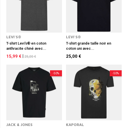
LEVI'S®
LEVI'S®
T-shirt Levi's® en coton
T-shirt grande taille noir en
anthracite chiné avec...
coton uni avec...
15,99 €
|
25,00 €
25,00 €
-50%
-50%
JACK & JONES
KAPORAL