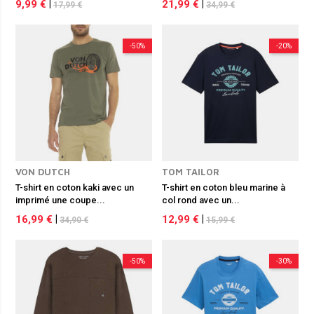
9,99 €
|
21,99 €
|
17,99 €
34,99 €
-50%
-20%
VON DUTCH
TOM TAILOR
T-shirt en coton kaki avec un
T-shirt en coton bleu marine à
imprimé une coupe...
col rond avec un...
16,99 €
|
12,99 €
|
34,90 €
15,99 €
-50%
-30%