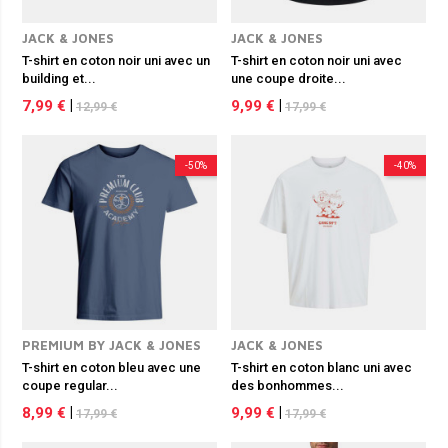
JACK & JONES
JACK & JONES
T-shirt en coton noir uni avec un
T-shirt en coton noir uni avec
building et...
une coupe droite...
7,99 €
|
9,99 €
|
12,99 €
17,99 €
-50%
-40%
PREMIUM BY JACK & JONES
JACK & JONES
T-shirt en coton bleu avec une
T-shirt en coton blanc uni avec
coupe regular...
des bonhommes...
8,99 €
|
9,99 €
|
17,99 €
17,99 €