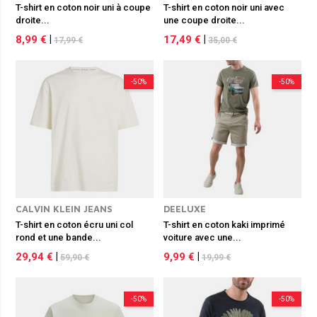
T-shirt en coton noir uni à coupe
T-shirt en coton noir uni avec
droite...
une coupe droite...
8,99 €
|
17,49 €
|
17,99 €
35,00 €
-50%
-50%
CALVIN KLEIN JEANS
DEELUXE
T-shirt en coton écru uni col
T-shirt en coton kaki imprimé
rond et une bande...
voiture avec une...
29,94 €
|
9,99 €
|
59,90 €
19,99 €
-50%
-50%