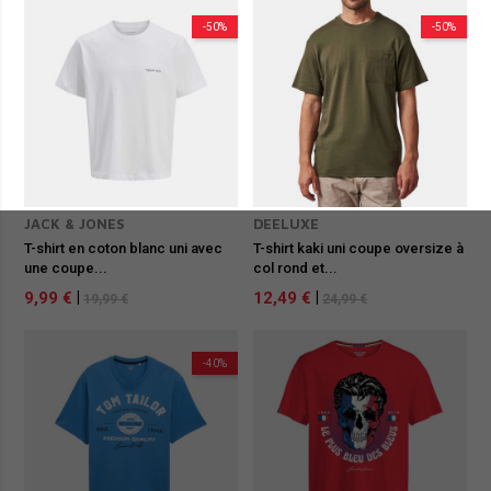
-50%
-50%
JACK & JONES
DEELUXE
T-shirt en coton blanc uni avec
T-shirt kaki uni coupe oversize à
une coupe...
col rond et...
9,99 €
|
12,49 €
|
19,99 €
24,99 €
-40%