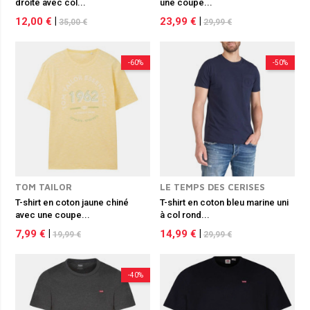
droite avec col...
une coupe...
12,00 €
|
23,99 €
|
35,00 €
29,99 €
-60%
-50%
TOM TAILOR
LE TEMPS DES CERISES
T-shirt en coton jaune chiné
T-shirt en coton bleu marine uni
avec une coupe...
à col rond...
7,99 €
|
14,99 €
|
19,99 €
29,99 €
-40%