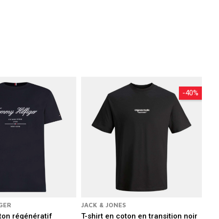
 accompagner jour après jour.
stiaire complet. Chaque pièce est pensée
al.
-40%
GER
JACK & JONES
oton régénératif
T-shirt en coton en transition noir