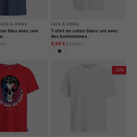
JACK & JONES
JACK & JONES
oton bleu avec une
T-shirt en coton blanc uni avec
r...
des bonhommes...
9,99 €
|
9 €
17,99 €
-30%