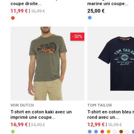
coupe droite...
marine uni coupe...
11,99 €
25,00 €
|
15,99 €
-50%
VON DUTCH
TOM TAILOR
T-shirt en coton kaki avec un
T-shirt en coton bleu 
imprimé une coupe...
rond avec un...
16,99 €
12,99 €
|
|
34,90 €
15,99 €