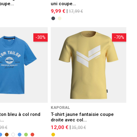
oupe...
uni coupe...
9,99 €
|
17,99 €
-30%
-70%
KAPORAL
ton bleu à col rond
T-shirt jaune fantaisie coupe
..
droite avec col...
12,00 €
|
99 €
35,00 €