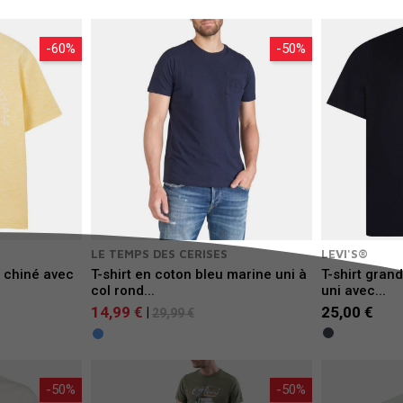
-60%
-50%
LE TEMPS DES CERISES
LEVI'S®
e chiné avec
T-shirt en coton bleu marine uni à
T-shirt grand
col rond...
uni avec...
14,99 €
25,00 €
|
29,99 €
-50%
-50%