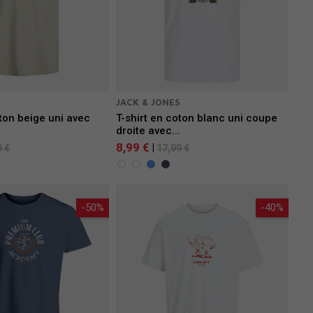
S
JACK & JONES
oton beige uni avec
T-shirt en coton blanc uni coupe
droite avec...
8,99 €
|
9 €
17,99 €
-50%
-40%