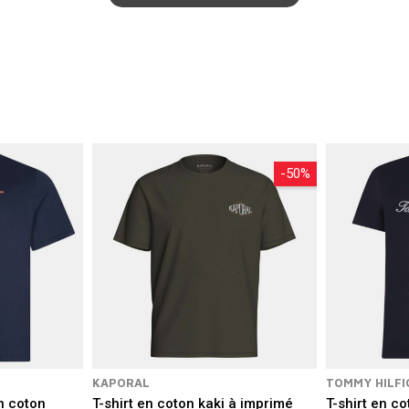
é
, utilisant des textiles résistants et des détails impeccables pour vous
ols, nos
hauts à manches courtes
vous permettent de construire un ve
ur être
facile à porter
, garantissant un look moderne et un bien-être tot
-50%
KAPORAL
TOMMY HILFI
en coton
T-shirt en coton kaki à imprimé
T-shirt en c