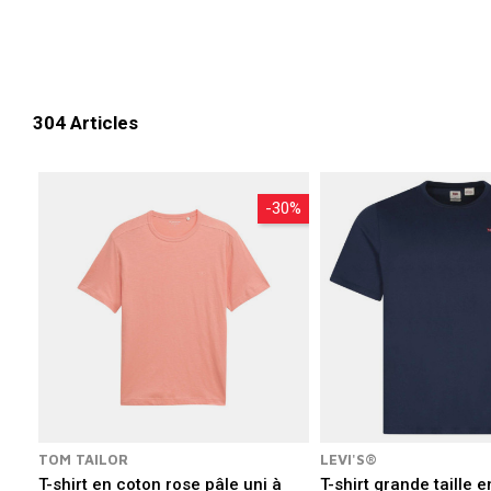
leurs
vêtements de qualit
Grâce à cette diversité de coupes et de c
po
304 Articles
-30%
TOM TAILOR
LEVI'S®
T-shirt en coton rose pâle uni à
T-shirt grande taille 