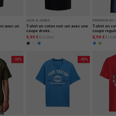
JACK & JONES
PREMIUM BY 
uni avec un
T-shirt en coton noir uni avec une
T-shirt en c
coupe droite...
coupe regula
9,99 €
8,99 €
|
|
17,99 €
17,9
-50%
-40%