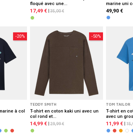
floqué avec une...
marine uni c
17,49 €
49,90 €
|
35,00 €
-20%
-50%
TEDDY SMITH
TOM TAILOR
marine à col
T-shirt en coton kaki uni avec un
T-shirt en co
col rond et...
avec un gros.
14,99 €
11,99 €
|
|
29,99 €
15,