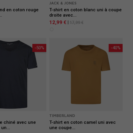
S
JACK & JONES
rond en coton rouge
T-shirt en coton blanc uni à coupe
..
droite avec...
12,99 €
|
17,99 €
-50%
-40%
TIMBERLAND
ne chiné avec une
T-shirt en coton camel uni avec
un...
une coupe...