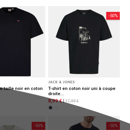
-50%
JACK & JONES
e taille noir en coton
T-shirt en coton noir uni à coupe
droite...
8,99 €
|
17,99 €
-50%
-50%