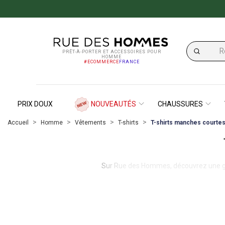
PRÊT-À-PORTER ET ACCESSOIRES POUR
HOMME
#ECOMMERCE
FRANCE
PRIX DOUX
NOUVEAUTÉS
CHAUSSURES
Accueil
Homme
Vêtements
T-shirts
T-shirts manches courte
Sur Rue des Hommes, découvrez une
Le style passe aussi par l'encolure. Si le
co
une allure pl
Faites confiance à l'expertise de
marqu