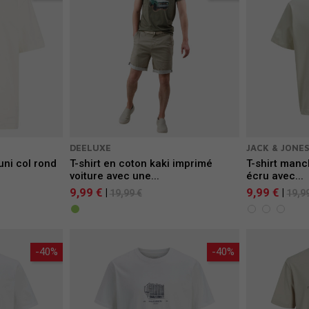
DEELUXE
JACK & JONE
uni col rond
T-shirt en coton kaki imprimé
T-shirt manc
voiture avec une...
écru avec...
9,99 €
9,99 €
|
|
19,99 €
19,9
-40%
-40%