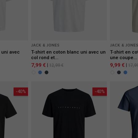
JACK & JONES
JACK & JONE
 uni avec
T-shirt en coton blanc uni avec un
T-shirt en c
col rond et...
une coupe...
7,99 €
9,99 €
|
|
12,99 €
17,9
-40%
-40%