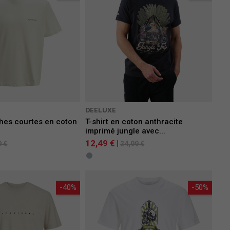
S
DEELUXE
hes courtes en coton
T-shirt en coton anthracite
imprimé jungle avec...
12,49 €
|
9 €
24,99 €
-40%
-50%