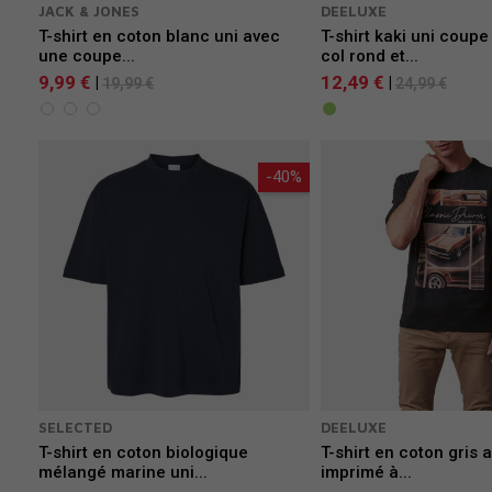
JACK & JONES
DEELUXE
T-shirt en coton blanc uni avec
T-shirt kaki uni coupe
une coupe...
col rond et...
9,99 €
12,49 €
|
|
19,99 €
24,99 €
-40%
SELECTED
DEELUXE
T-shirt en coton biologique
T-shirt en coton gris 
mélangé marine uni...
imprimé à...