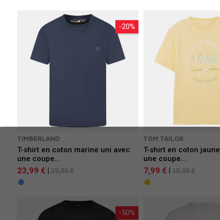
-20%
TIMBERLAND
TOM TAILOR
T-shirt en coton marine uni avec
T-shirt en coton jaun
une coupe...
une coupe...
23,99 €
7,99 €
|
|
29,99 €
19,99 €
-50%