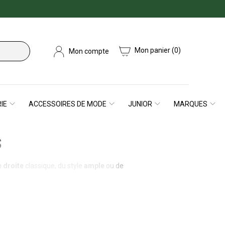
Mon panier
(0)
Mon compte
IE
ACCESSOIRES DE MODE
JUNIOR
MARQUES
S
 droite
classique, du style
ample
ou de
, un
col tunisien
ou un
col boutonné
. Pour
nues estivales.
Paris
. Ces enseignes sont réputées pour