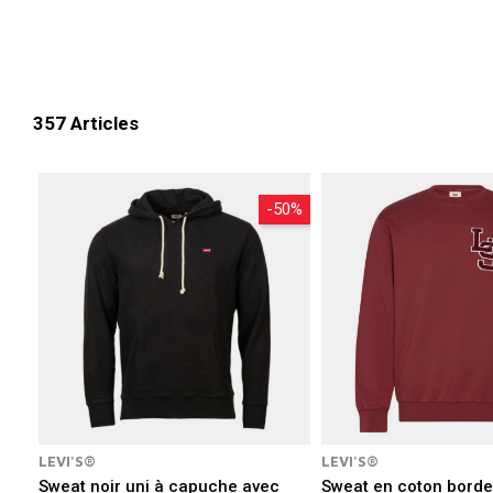
Une fois essayé, d
357 Articles
-50%
LEVI'S®
LEVI'S®
Sweat noir uni à capuche avec
Sweat en coton borde