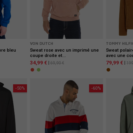
VON DUTCH
TOMMY HILFI
ore bleu
Sweat rose avec un imprimé une
Sweat polair
coupe droite et...
avec une cou
34,99 €
79,99 €
|
|
69,90 €
199
-50%
-60%