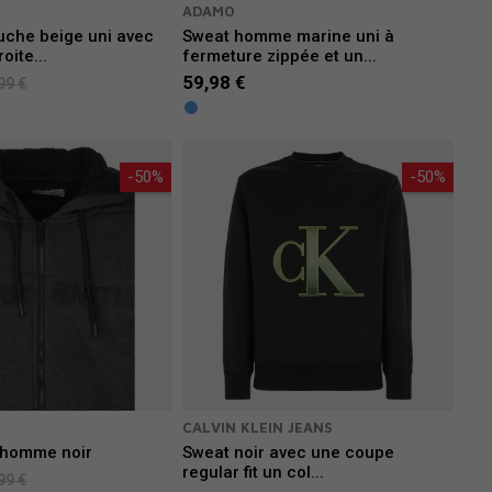
ADAMO
uche beige uni avec
Sweat homme marine uni à
oite...
fermeture zippée et un...
59,98 €
99 €
-50%
-50%
CALVIN KLEIN JEANS
 homme noir
Sweat noir avec une coupe
regular fit un col...
99 €