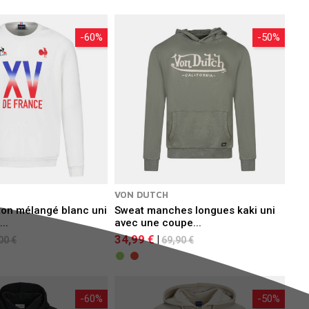
-60%
-50%
VON DUTCH
ton mélangé blanc uni
Sweat manches longues kaki uni
..
avec une coupe...
34,99 €
|
00 €
69,90 €
-60%
-50%