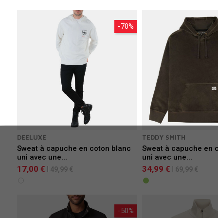
-70%
DEELUXE
TEDDY SMITH
Sweat à capuche en coton blanc
Sweat à capuche en c
uni avec une...
uni avec une...
17,00 €
34,99 €
|
|
49,99 €
69,99 €
-50%