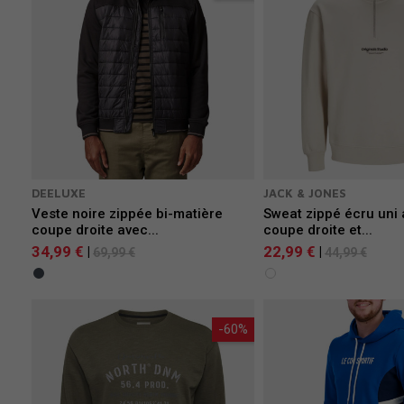
DEELUXE
JACK & JONES
Veste noire zippée bi-matière
Sweat zippé écru uni
coupe droite avec...
coupe droite et...
34,99 €
22,99 €
|
|
69,99 €
44,99 €
-60%