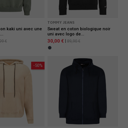
S
TOMMY JEANS
on kaki uni avec une
Sweat en coton biologique noir
..
uni avec logo de...
30,00 €
|
99 €
89,90 €
-50%