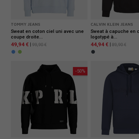
TOMMY JEANS
CALVIN KLEIN JEANS
Sweat en coton ciel uni avec une
Sweat à capuche en c
coupe droite...
logotypé à...
49,94 €
44,94 €
|
|
99,90 €
89,90 €
-50%