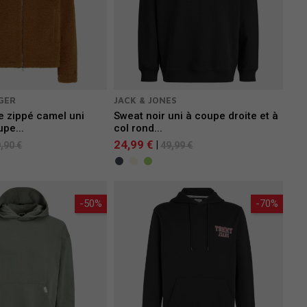
GER
JACK & JONES
e zippé camel uni
Sweat noir uni à coupe droite et à
pe...
col rond...
24,99 €
|
,90 €
49,99 €
-50%
-70%