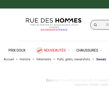
PRÊT-À-PORTER ET ACCESSOIRES POUR
HOMME
#ECOMMERCE
FRANCE
PRIX DOUX
NOUVEAUTÉS
CHAUSSURES
Accueil
Homme
Vêtements
Pulls, gilets, sweatshirts
Sweats
Essentiel du vestiaire masculin, le
sweat
capuche
,
sweat zippé
Sur Rue des Hommes, retrouvez une s
matières confortables comme le
coton 