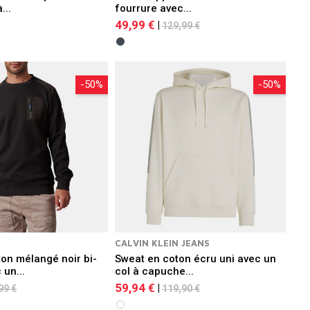
...
fourrure avec...
49,99 €
|
129,99 €
-50%
-50%
CALVIN KLEIN JEANS
on mélangé noir bi-
Sweat en coton écru uni avec un
 un...
col à capuche...
59,94 €
|
99 €
119,90 €