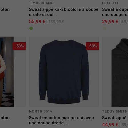
TIMBERLAND
DEELUXE
coton
Sweat zippé kaki bicolore à coupe
Sweat à cap
droite et col...
une coupe dr
55,99 €
29,99 €
|
|
139,99 €
59,
-50%
-60%
NORTH 56°4
TEDDY SMITH
coton
Sweat en coton marine uni avec
Sweat zippé
une coupe droite...
44,99 €
|
89,