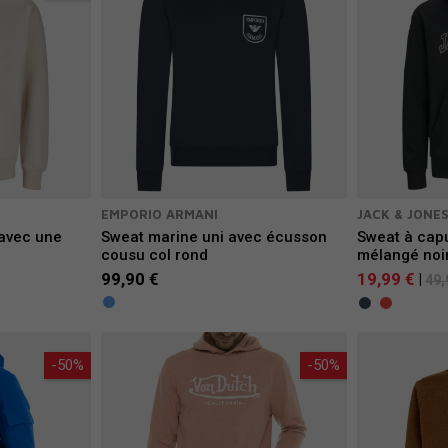
EMPORIO ARMANI
JACK & JONES
 avec une
Sweat marine uni avec écusson
Sweat à cap
cousu col rond
mélangé noir 
99,90 €
19,99 €
|
49,
-50%
-50%