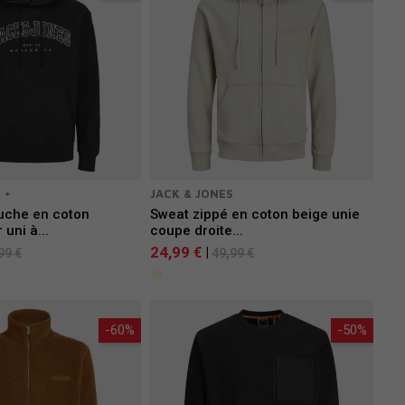
 +
JACK & JONES
uche en coton
Sweat zippé en coton beige unie
uni à...
coupe droite...
24,99 €
|
99 €
49,99 €
-60%
-50%