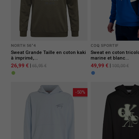
NORTH 56°4
COQ SPORTIF
Sweat Grande Taille en coton kaki
Sweat en coton tricol
à imprimé,...
marine et blanc...
26,99 €
49,99 €
|
|
65,95 €
100,00 €
-50%