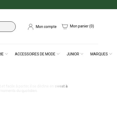
Mon panier
(0)
Mon compte
IE
ACCESSOIRES DE MODE
JUNIOR
MARQUES
et facile à porter, il se décline en
sweat à
es moments du quotidien.
& Jones
ou
Mustang
, conçus dans des
 au sweat à l’identité forte, chaque pièce