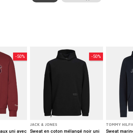
ifficile de s’en passer. À vous de trouver le sweat qui fera partie de 
-50%
-50%
JACK & JONES
TOMMY HILFI
aux uni avec
Sweat en coton mélangé noir uni
Sweat marine