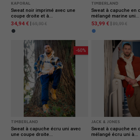
KAPORAL
TIMBERLAND
Sweat noir imprimé avec une
Sweat à capuche en 
coupe droite et à...
mélangé marine uni...
34,94 €
53,99 €
|
|
69,90 €
89,99 €
-60%
TIMBERLAND
JACK & JONES
Sweat à capuche écru uni avec
Sweat à capuche en 
une coupe droite...
mélangé écru uni à...