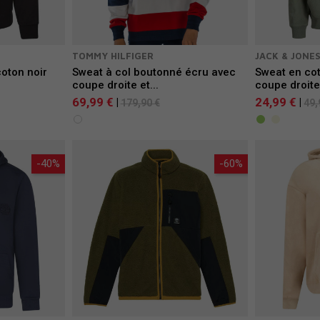
TOMMY HILFIGER
JACK & JONE
oton noir
Sweat à col boutonné écru avec
Sweat en cot
coupe droite et...
coupe droite.
69,99 €
24,99 €
|
|
179,90 €
49,
-40%
-60%