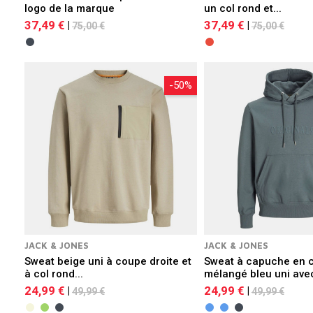
logo de la marque
un col rond et...
37,49 €
37,49 €
|
|
75,00 €
75,00 €
-50%
JACK & JONES
JACK & JONES
Sweat beige uni à coupe droite et
Sweat à capuche en 
à col rond...
mélangé bleu uni avec
24,99 €
24,99 €
|
|
49,99 €
49,99 €