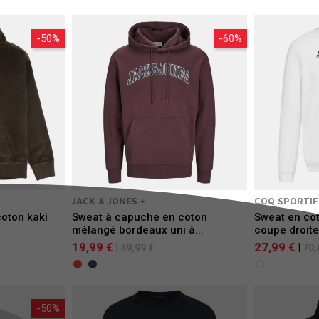
-50%
-60%
JACK & JONES +
COQ SPORTIF
oton kaki
Sweat à capuche en coton
Sweat en co
mélangé bordeaux uni à...
coupe droite.
19,99 €
27,99 €
|
|
49,99 €
70,
-50%