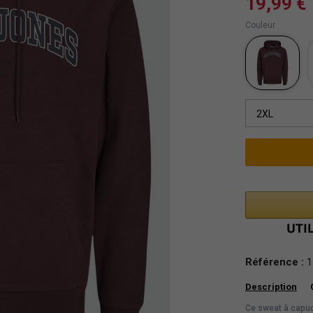
19,99 €
Couleur
2XL
Référence :
1
Description
Ce sweat à capuc