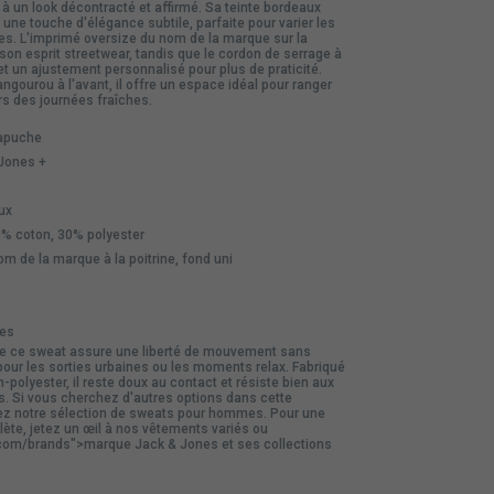
 à un look décontracté et affirmé. Sa teinte bordeaux
une touche d'élégance subtile, parfaite pour varier les
s. L'imprimé oversize du nom de la marque sur la
 son esprit streetwear, tandis que le cordon de serrage à
t un ajustement personnalisé pour plus de praticité.
gourou à l'avant, il offre un espace idéal pour ranger
rs des journées fraîches.
apuche
Jones +
ux
% coton, 30% polyester
m de la marque à la poitrine, fond uni
es
de ce sweat assure une liberté de mouvement sans
 pour les sorties urbaines ou les moments relax. Fabriqué
polyester, il reste doux au contact et résiste bien aux
s. Si vous cherchez d'autres options dans cette
ez notre sélection de
sweats
pour hommes. Pour une
ète, jetez un œil à nos
vêtements
variés ou
m/brands">marque Jack & Jones et ses collections