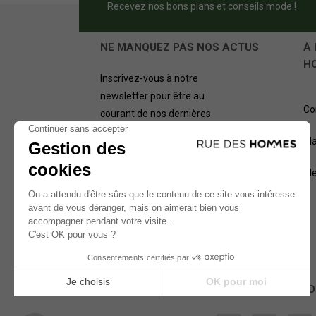
Recevez nos bons plans et conseils mode !
NE MANQUEZ PAS NOS ACTUS
À 
H
Inscrivez-vous à notre
newsletter pour être au
Co
courant de nos dernières
offres.
Pl
OK
Me
NOS MÉTHODES D