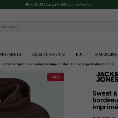
PRIX DOUX | Jusqu'à -50% sur la sélection
VÊTEMENTS
SOUS-VÊTEMENTS
NUIT
MAROQUINER
Sweat à capuche en coton mélangé bordeaux uni à coupe droite imprimé
-60%
Sweat à
bordeaux
imprimé