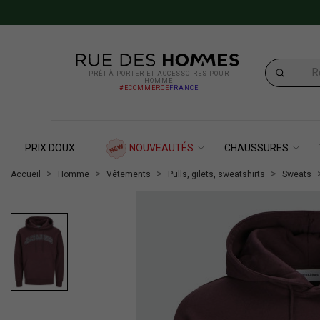
PRÊT-À-PORTER ET ACCESSOIRES POUR
HOMME
#ECOMMERCE
FRANCE
PRIX DOUX
NOUVEAUTÉS
CHAUSSURES
Accueil
Homme
Vêtements
Pulls, gilets, sweatshirts
Sweats