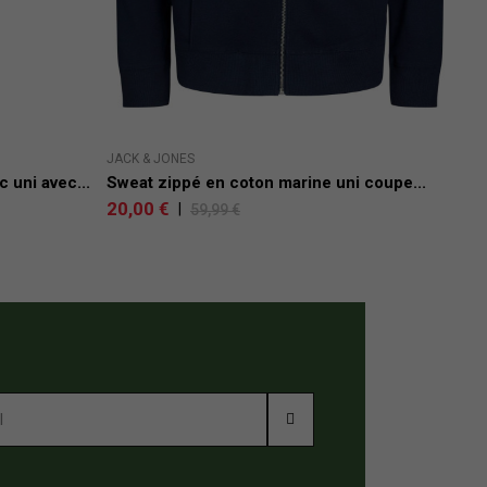
JACK & JONES
LEVI
 uni avec...
Sweat zippé en coton marine uni coupe...
Car
uni..
20,00 €
|
59,99 €
69,