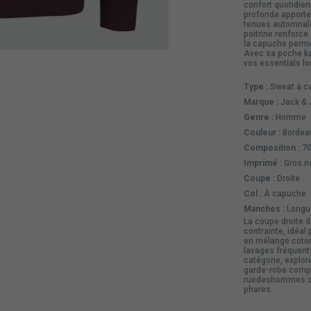
confort quotidien
profonde apporte 
tenues automnale
poitrine renforce
la capuche perme
Avec sa poche kan
vos essentials lo
Type :
Sweat à c
Marque :
Jack & 
Genre :
Homme
Couleur :
Bordea
Composition :
70
Imprimé :
Gros no
Coupe :
Droite
Col :
À capuche
Manches :
Longu
La coupe droite 
contrainte, idéal
en mélange coton-
lavages fréquent
catégorie, explor
garde-robe compl
ruedeshommes.co
phares.