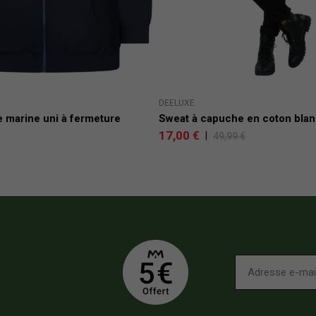
DEELUXE
marine uni à fermeture
Sweat à capuche en coton blanc
17,00 €
|
49,99 €