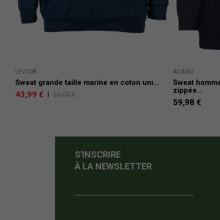
LEVI'S®
ADAMO
Sweat grande taille marine en coton uni...
Sweat homme 
zippée...
43,99 €
|
59,00 €
59,98 €
S'INSCRIRE
À LA NEWSLETTER