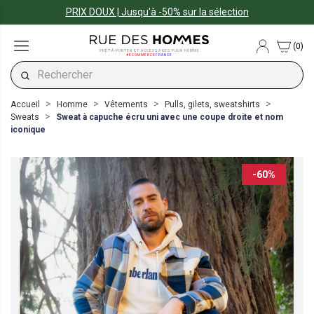
PRIX DOUX | Jusqu'à -50% sur la sélection
(0)
PRÊT-À-PORTER ET ACCESSOIRES POUR HOMME
#ECOMMERCE
FRANCE
Accueil
Homme
Vêtements
Pulls, gilets, sweatshirts
Sweats
Sweat à capuche écru uni avec une coupe droite et nom
iconique
-60%