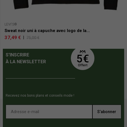
LEVI'S®
CH
Sweat noir uni à capuche avec logo de la...
Ve
37,49 €
1
|
75,00 €
S'INSCRIRE
À LA NEWSLETTER
Recevez nos bons plans et conseils mode !
S’abonner