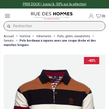
PRIX DOUX | Jusqu'à -50% sur la sélection
(0)
PRÊT-À-PORTER ET ACCESSOIRES POUR HOMME
#ECOMMERCE
FRANCE
Accueil
Homme
Vêtements
Pulls, gilets, sweatshirts
Sweats
Polo bordeaux à rayures avec une coupe droite et des
manches longues
-40%