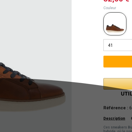
Couleur
41
Référence :
6
Description
Ces
sneakers Bu
hybride, où le sou