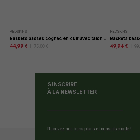
REDSKINS
REDSKINS
Baskets basses cognac en cuir avec talon...
Baskets basse
44,99 €
49,94 €
|
|
75,00 €
99
S'INSCRIRE
À LA NEWSLETTER
Recevez nos bons plans et conseils mode !