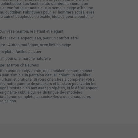
sophistiquée. Les lacets plats sombres assurent un
 et confortable, tandis que la semelle beige offre une
au quotidien. Fabriquées pour les hommes actifs, elles
 du cuir et souplesse du textile, idéales pour arpenter la
uir lisse marron, résistant et élégant
let :
Textile aspect jean, pour un confort aéré
re :
Autres matériaux, avec finition beige
s plats, faciles à nouer
at, pour une marche naturelle
te :
Marron chaleureux
ette basse et polyvalente, ces sneakers s'harmonisent
n
jean
slim ou un pantalon casual, créant un équilibre
e urbain et praticité. Si vous cherchez à compléter votre
lorez notre gamme de
sneakers et baskets
pour varier les
soigné résiste bien aux usages répétés, et le détail aspect
originalité subtile qui les distingue des modèles
 une tenue complète, associez-les à des
chaussures
ue saison.