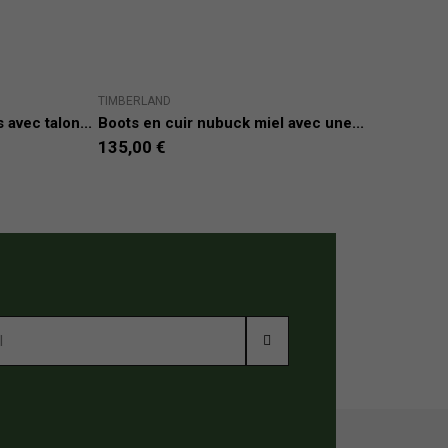
TIMBERLAND
TIM
avec talon...
Boots en cuir nubuck miel avec une...
Snea
135,00 €
135