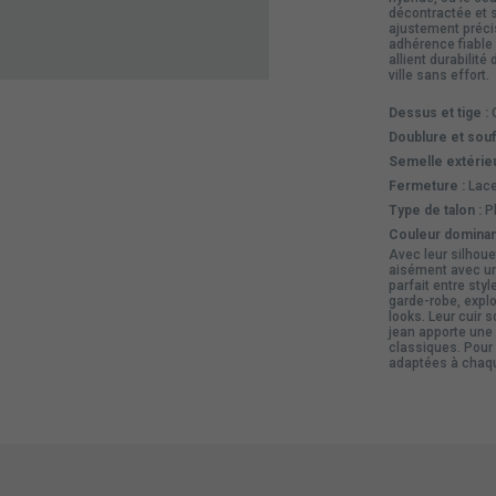
décontractée et 
ajustement précis
adhérence fiable 
allient durabilité
ville sans effort.
Dessus et tige :
C
Doublure et souff
Semelle extérieu
Fermeture :
Lacet
Type de talon :
Pl
Couleur dominan
Avec leur silhou
aisément avec u
parfait entre styl
garde-robe, exp
looks. Leur cuir 
jean apporte une 
classiques. Pour
adaptées à chaq