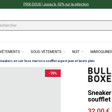
PRIX DOUX | Jusqu'à -50% sur la sélection
VÊTEMENTS
SOUS-VÊTEMENTS
NUIT
MAROQUINER
Sneakers en cuir lisse marron à soufflet aspect jean et lacets plats
-70%
Sneakers
soufflet
32,00 €