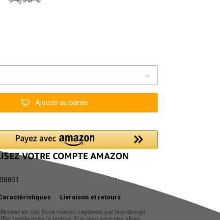
Ajouter au panier
08801
Caractéristiques
Livraison et retours
llboxer
en cuir lisse marron captivent par leur design
fflet textile imite la texture d'un jean pour une allure