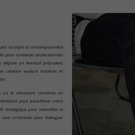
ssant où style et contemporanéité
nés pour contextes professionnels
fe déploie un éventail polyvalent
e création explore matières et
mps.
 où le chaussant constitue un
anteaux
pour parachever votre
et
stratégique pour intensifier la
s sont orchestrés pour dialoguer