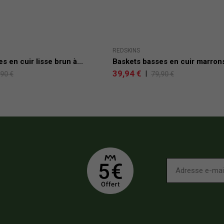
REDSKINS
s en cuir lisse brun à...
Baskets basses en cuir marrons 
39,94 €
|
,90 €
79,90 €