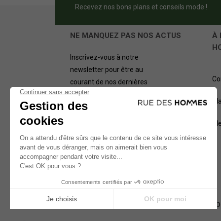
Recevez nos bons plans et conseils mode !
NE MANQUEZ PAS NOS ACTUS
À 
H
Inscrivez-vous à notre
newsletter pour être au
Co
courant de nos dernières
offres.
Pl
OK
Me
NOS MÉTHODES D