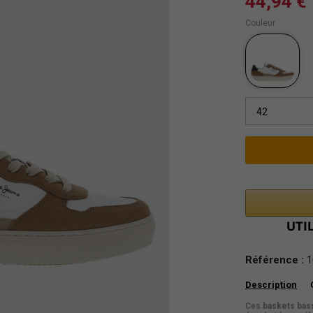
44,94 €
Couleur
42
Référence :
1
Description
Ces
baskets bas