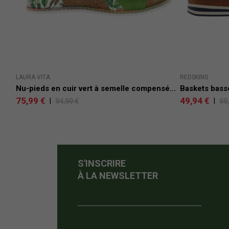
LAURA VITA
REDSKINS
Nu-pieds en cuir vert à semelle compensé...
Baskets basse
75,99 €
49,94 €
|
|
94,99 €
99
S'INSCRIRE
À LA NEWSLETTER