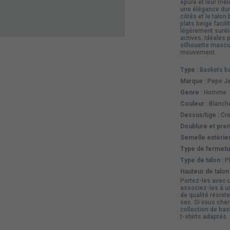
épuré et leur mél
une élégance dur
côtés et le talon
plats beige facil
légèrement suréle
actives. Idéales 
silhouette mascul
mouvement.
Type :
Baskets b
Marque :
Pepe J
Genre :
Homme
Couleur :
Blanche
Dessus/tige :
Cro
Doublure et prem
Semelle extérieu
Type de fermetu
Type de talon :
Pl
Hauteur de talon 
Portez-les avec u
associez-les à un
de qualité résiste
sec. Si vous cher
collection de ba
t-shirts
adaptés.