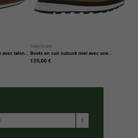
TIMBERLAND
TIM
avec talon...
Boots en cuir nubuck miel avec une...
Snea
135,00 €
135