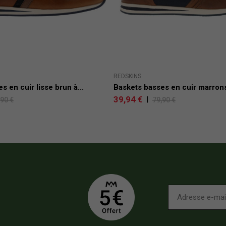
REDSKINS
s en cuir lisse brun à...
Baskets basses en cuir marrons 
39,94 €
|
,90 €
79,90 €