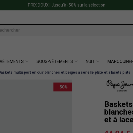
PRIX DOUX | Jusqu'à -50% sur la sélection
VÊTEMENTS
SOUS-VÊTEMENTS
NUIT
MAROQUINER
Baskets multisport en cuir blanches et beiges à senelle plate et à lacets plats
-50%
Baskets 
blanches
et à lac