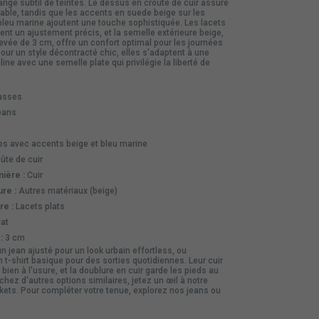
ange subtil de teintes. Le dessus en croûte de cuir assure
able, tandis que les accents en suede beige sur les
 bleu marine ajoutent une touche sophistiquée. Les lacets
itent un ajustement précis, et la semelle extérieure beige,
vée de 3 cm, offre un confort optimal pour les journées
pour un style décontracté chic, elles s'adaptent à une
ine avec une semelle plate qui privilégie la liberté de
asses
eans
s avec accents beige et bleu marine
ûte de cuir
ière :
Cuir
re :
Autres matériaux (beige)
re :
Lacets plats
at
:
3 cm
n jean ajusté pour un look urbain effortless, ou
 t-shirt basique pour des sorties quotidiennes. Leur cuir
 bien à l'usure, et la doublure en cuir garde les pieds au
chez d'autres options similaires, jetez un œil à notre
skets
. Pour compléter votre tenue, explorez nos
jeans
ou