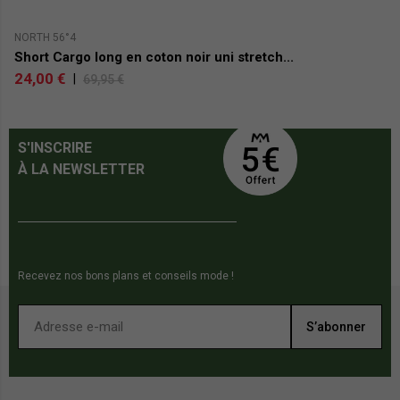
NORTH 56°4
NO
Short Cargo long en coton noir uni stretch...
S
24,00 €
2
|
69,95 €
S'INSCRIRE
À LA NEWSLETTER
Recevez nos bons plans et conseils mode !
S’abonner