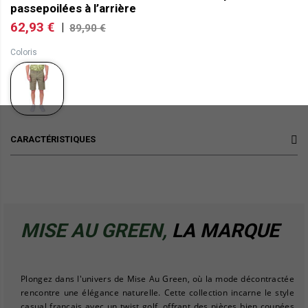
passepoilées à l’arrière
62,93 €
|
89,90 €
Coloris
CARACTÉRISTIQUES
MISE AU GREEN,
LA MARQUE
Plongez dans l'univers de Mise Au Green, où la mode décontractée
rencontre une élégance naturelle. Cette collection incarne le style
casual français avec un twist golf, offrant des pièces bien coupées