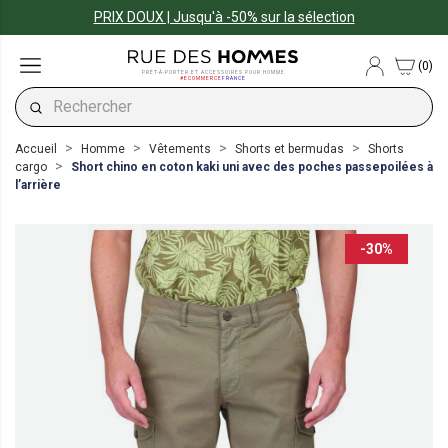
PRIX DOUX | Jusqu'à -50% sur la sélection
(0)
PRÊT-À-PORTER ET ACCESSOIRES POUR HOMME
#ECOMMERCE
FRANCE
Accueil
Homme
Vêtements
Shorts et bermudas
Shorts
cargo
Short chino en coton kaki uni avec des poches passepoilées à
l’arrière
-30%