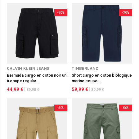
-50%
-30%
CALVIN KLEIN JEANS
TIMBERLAND
Bermuda cargo en coton noir uni
Short cargo en coton biologique
à coupe regular...
marine coupe...
44,99 €
|
59,99 €
|
89,90 €
89,99 €
-50%
-50%