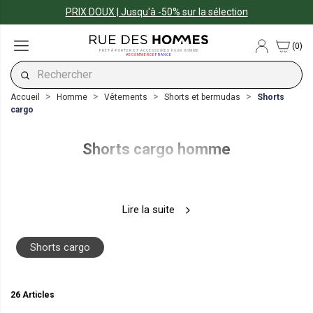
PRIX DOUX | Jusqu'à -50% sur la sélection
(0)
PRÊT-À-PORTER ET ACCESSOIRES POUR HOMME
#ECOMMERCE
FRANCE
Accueil
Homme
Vêtements
Shorts et bermudas
Shorts
cargo
Shorts cargo homme
Lire la suite
Shorts cargo
26 Articles