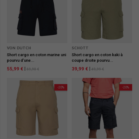
VON DUTCH
SCHOTT
Short cargo en coton marine uni
Short cargo en coton kaki à
pourvu d'une...
coupe droite pourvu...
55,99 €
|
39,99 €
|
69,90 €
49,99 €
-20%
-20%