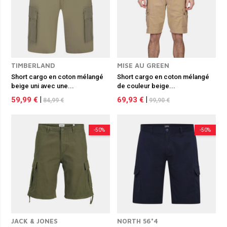
TIMBERLAND
MISE AU GREEN
Short cargo en coton mélangé
Short cargo en coton mélangé
beige uni avec une...
de couleur beige...
59,99 €
|
69,93 €
|
84,99 €
99,90 €
-50%
-50%
JACK & JONES
NORTH 56°4