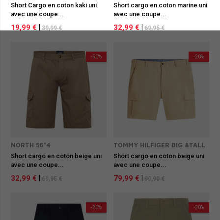
Short Cargo en coton kaki uni
Short cargo en coton marine uni
avec une coupe...
avec une coupe...
19,99 €
|
32,99 €
|
39,99 €
69,95 €
-50%
-20%
NORTH 56°4
TOMMY HILFIGER BIG &TALL
Short cargo en coton beige uni
Short cargo en coton beige uni
avec une coupe...
avec une coupe...
32,99 €
|
79,99 €
|
69,95 €
99,90 €
-20%
-20%