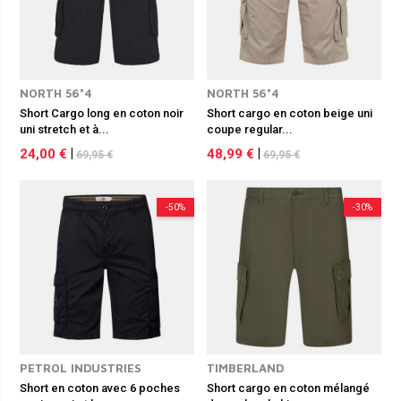
NORTH 56°4
NORTH 56°4
Short Cargo long en coton noir
Short cargo en coton beige uni
uni stretch et à...
coupe regular...
24,00 €
|
48,99 €
|
69,95 €
69,95 €
-50%
-30%
PETROL INDUSTRIES
TIMBERLAND
Short en coton avec 6 poches
Short cargo en coton mélangé