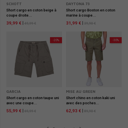
SCHOTT
DAYTONA 73
Short cargo en coton beige à
Short cargo Boston en coton
coupe droite...
marine à coupe...
39,99 €
|
31,99 €
|
49,99 €
39,90 €
-20%
-30%
GARCIA
MISE AU GREEN
Short cargo en coton taupe uni
Short chino en coton kaki uni
avec une coupe...
avec des poches...
55,99 €
|
62,93 €
|
69,99 €
89,90 €