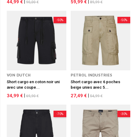
44,99 €
|
59,99 €
|
90,00 €
89,99 €
-50%
-50%
VON DUTCH
PETROL INDUSTRIES
Short cargo en coton noir uni
Short cargo avec 6 poches
avec une coupe...
beige unies avec 5...
34,99 €
|
27,49 €
|
69,90 €
54,99 €
-70%
-30%