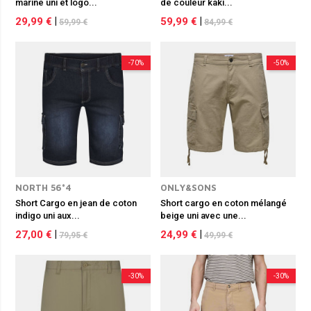
marine uni et logo...
de couleur kaki...
29,99 €
|
59,99 €
|
59,99 €
84,99 €
-70%
-50%
NORTH 56°4
ONLY&SONS
Short Cargo en jean de coton
Short cargo en coton mélangé
indigo uni aux...
beige uni avec une...
27,00 €
|
24,99 €
|
79,95 €
49,99 €
-30%
-30%