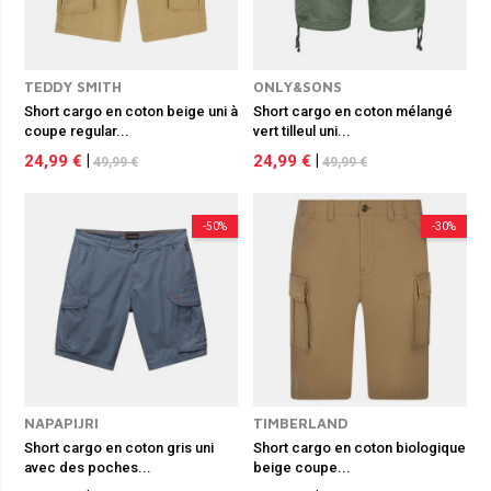
TEDDY SMITH
ONLY&SONS
Short cargo en coton beige uni à
Short cargo en coton mélangé
coupe regular...
vert tilleul uni...
24,99 €
|
24,99 €
|
49,99 €
49,99 €
-50%
-30%
NAPAPIJRI
TIMBERLAND
Short cargo en coton gris uni
Short cargo en coton biologique
avec des poches...
beige coupe...