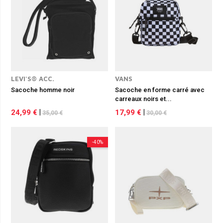
LEVI'S® ACC.
VANS
Sacoche homme noir
Sacoche en forme carré avec
carreaux noirs et...
24,99 €
|
17,99 €
|
35,00 €
30,00 €
-40%