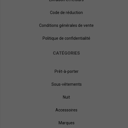
Code de réduction
SACS BANANE : LE RENOUVEAU DE LA SACOCHE
Conditions générales de vente
Longtemps oubliés, puis
considérés comme des
Politique de confidentialité
accessoires ringards par les
plus jeunes comme les plus
âgés, les
sacs banane
refont
CATÉGORIES
surface contre toute attente,
avec cette nouvelle tendance
qui ravie les adeptes de la
mode. Revisités aussi bien au
Prêt-à-porter
niveau de la forme que des
matières de fabrication et des détails qui les accompagnent,
Sous-vêtements
vous pourrez désormais miser sur ces petites merveilles pour
compléter vos tenues.
Nuit
Porté à la ceinture ou bien en bandoulière, votre sac banane
vous donnera un look tendance, tout en vous permettant de
ranger tout ce que vous avez besoin ! Découvrez dés
Accessoires
maintenant notre large collection de
sacs banane
sur notre
site.
Marques