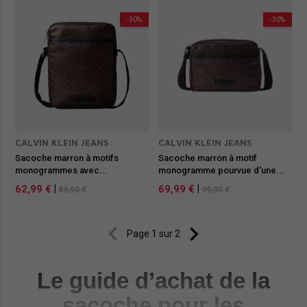
-30%
-30%
CALVIN KLEIN JEANS
CALVIN KLEIN JEANS
Sacoche marron à motifs
Sacoche marron à motif
monogrammes avec...
monogramme pourvue d'une...
62,99 €
|
69,99 €
|
89,90 €
99,90 €


Page 1 sur 2
Le guide d’achat de la
sacoche pour les