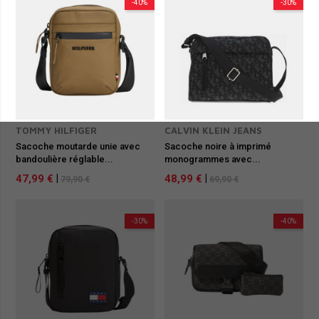
-40%
-30%
TOMMY HILFIGER
CALVIN KLEIN JEANS
Sacoche moutarde unie avec
Sacoche noire à imprimé
bandoulière réglable...
monogrammes avec...
47,99 €
|
48,99 €
|
79,90 €
69,90 €
-30%
-40%