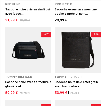
REDSKINS
PROJECT X
Sacoche noire unie en simili cuir
Sacoche écrue unie avec une
avec logos...
poche zippée et nom...
21,99 €
|
29,99 €
35,00 €
-40%
-40%
TOMMY HILFIGER
TOMMY HILFIGER
Sacoche noire avec fermeture à
Sacoche noire unie effet grain
glissière et...
avec bandoulière...
59,99 €
|
53,99 €
|
99,90 €
89,90 €