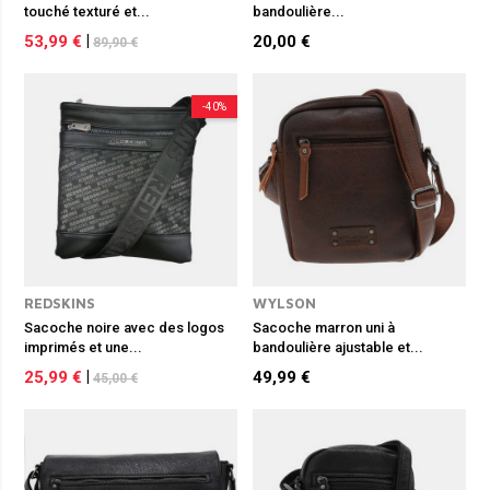
touché texturé et...
bandoulière...
53,99 €
|
20,00 €
89,90 €
-40%
REDSKINS
WYLSON
Sacoche noire avec des logos
Sacoche marron uni à
imprimés et une...
bandoulière ajustable et...
25,99 €
|
49,99 €
45,00 €