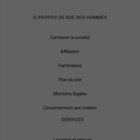
À PROPOS DE RUE DES HOMMES
SACOCHE HOMME DE MARQUE
Contacter la société
Il existe évidemment des
dizaines et dizaines de
Affiliation
marques qui proposent des
sacoches pour homme ! Pour
vous donner un ordre d'idée,
Partenaires
sur ruedeshommes.com,
nous proposons près d'une
vingtaine de marques. Vous
Plan du site
trouverez la fameuse
sacoche en toile chez Herschel, ou encore Eastpack,
Mentions légales
également connus pour leur
sac à dos
. La sacoche en cuir
classique chez Chabrand, ou encore chez Serge Blanco. La
sacoche stylée, dans l'air du temps, chez Tommy Hilfiger,
Consentement aux cookies
Tommy Jeans,
Redskins
ou encore Levi's.
SERVICES
Livraison et retours