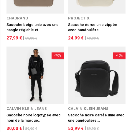
CHABRAND
PROJECT X
Sacoche beige unie avec une
Sacoche écrue unie zippée
sangle réglable et...
avec bandoulière...
27,99 €
|
24,99 €
|
69,00 €
49,99 €
-70%
-40%
CALVIN KLEIN JEANS
CALVIN KLEIN JEANS
Sacoche noire logotypée avec
Sacoche noire carrée unie avec
nom de la marque...
une bandoulière...
30,00 €
|
53,99 €
|
89,90 €
89,90 €