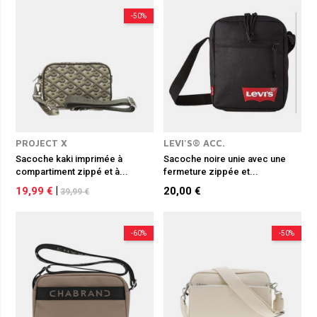
fonctionnelle et tendance.
-50%
PROJECT X
LEVI'S® ACC.
Sacoche kaki imprimée à
Sacoche noire unie avec une
compartiment zippé et à...
fermeture zippée et...
19,99 €
|
20,00 €
39,99 €
-60%
-50%