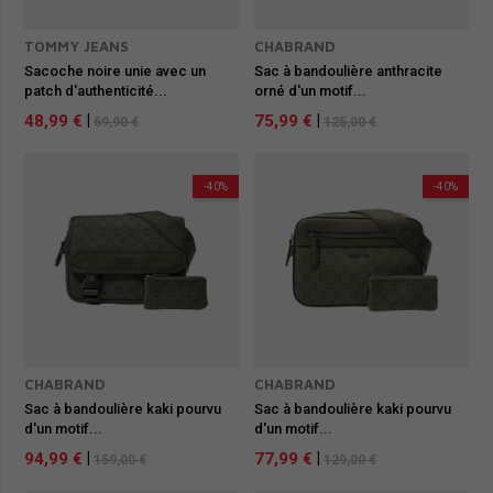
TOMMY JEANS
CHABRAND
Sacoche noire unie avec un
Sac à bandoulière anthracite
patch d'authenticité...
orné d'un motif...
48,99 €
|
75,99 €
|
69,90 €
125,00 €
-40%
-40%
CHABRAND
CHABRAND
Sac à bandoulière kaki pourvu
Sac à bandoulière kaki pourvu
d'un motif...
d'un motif...
94,99 €
|
77,99 €
|
159,00 €
129,00 €