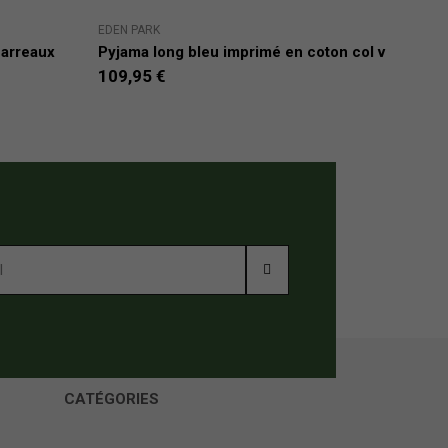
EDEN PARK
HOM
carreaux
Pyjama long bleu imprimé en coton col v
Pyj
109,95 €
98,
CATÉGORIES