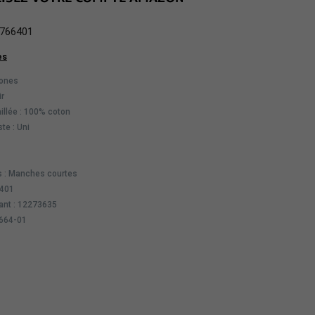
766401
es
jones
ir
illée : 100% coton
te : Uni
 : Manches courtes
6401
ant : 12273635
7664-01